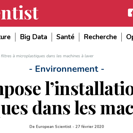
ntist
Fac
ture
Big Data
Santé
Recherche
Op
 filtres à microplastiques dans les machines à laver
- Environnement -
ose l’installatio
ues dans les mac
De
European Scientist
-
27 février 2020