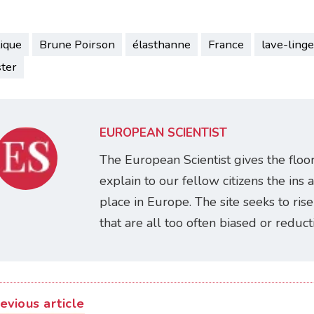
ique
Brune Poirson
élasthanne
France
lave-linge
ster
EUROPEAN SCIENTIST
The European Scientist gives the floo
explain to our fellow citizens the ins 
place in Europe. The site seeks to ris
that are all too often biased or reducti
evious article