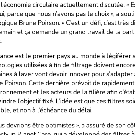
l’économie circulaire actuellement discutée. « E
ui, parce que nous n’avons pas le choix », a souli
gique Brune Poirson. « C’est un défi, c’est très di
main et ça demande un grand travail de la part 
.
ance est le premier pays au monde à légiférer s
ologies utilisées à fin de filtrage doivent encore
nes à laver vont devoir innover pour s’adapter
e Poirson. Cette dernière prévoit de rapidemen
ironnement et les acteurs de la filière afin d’ét
eindre l’objectif fixé. L’idée est que ces filtres 
ble, et non à l’échéance du délai.
s devrions être optimistes », a assuré de son c
art-up Planet Care, qui a développé des filtres