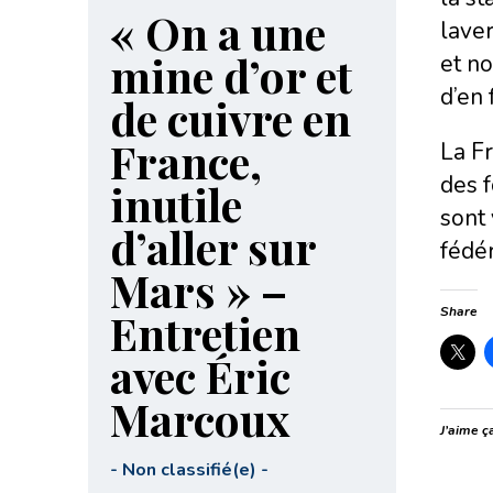
« On a une
laver
mine d’or et
et no
d’en 
de cuivre en
France,
La Fr
des f
inutile
sont 
d’aller sur
fédér
Mars » –
Share
Entretien
avec Éric
Marcoux
J’aime ça
-
Non classifié(e)
-