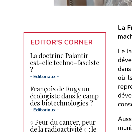
La Fr
machi
EDITOR'S CORNER
Le la
La doctrine Palantir
déver
est-elle techno-fasciste
dans 
?
-
Editoriaux
-
où il
repr
François de Rugy un
écologiste dans le camp
déver
des biotechnologies ?
conse
-
Editoriaux
-
Aussi
« Peur du cancer, peur
munis
de la radioactivité » : le