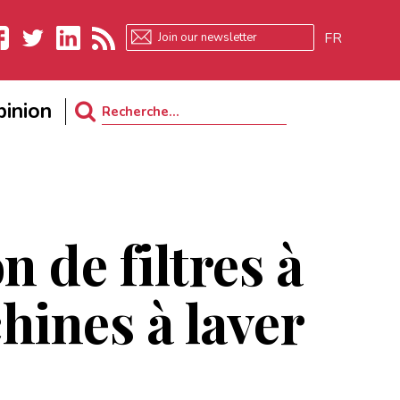
FR
ebook
Twitter
LinkedIn
RSS
inion
Search
for:
n de filtres à
hines à laver