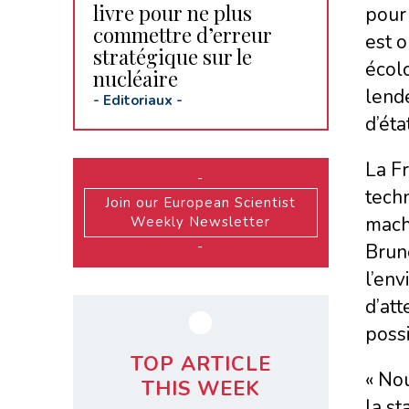
livre pour ne plus
pour 
commettre d’erreur
est o
stratégique sur le
écolo
nucléaire
lende
-
Editoriaux
-
d’état
La Fr
-
techn
Join our European Scientist
machi
Weekly Newsletter
-
Brun
l’env
d’att
possi
TOP ARTICLE
« Nou
THIS WEEK
la st