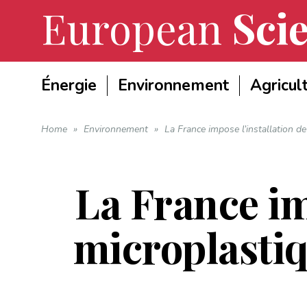
European
Scie
Énergie
Environnement
Agricul
Home
»
Environnement
»
La France impose l’installation de
La France imp
microplastiq