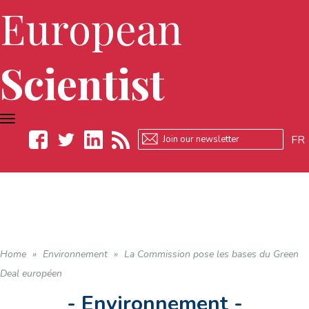
European
Scientist
TOGGLE
NAVIGATION
FR
Facebook
Twitter
LinkedIn
RSS
Home
»
Environnement
»
La Commission pose les bases du Green
Deal européen
- Environnement -