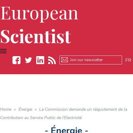
European
Scientist
TOGGLE
NAVIGATION
FR
Facebook
Twitter
LinkedIn
RSS
Home
»
Énergie
»
La Commission demande un réajustement de la
Contribution au Service Public de l’Electricité
- Énergie -