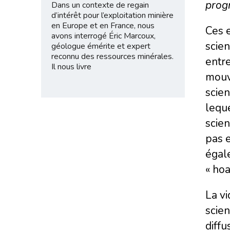
prog
Dans un contexte de regain
d’intérêt pour l’exploitation minière
en Europe et en France, nous
Ces e
avons interrogé Éric Marcoux,
scien
géologue émérite et expert
reconnu des ressources minérales.
entre
Il nous livre
mou
scien
leque
scien
pas e
égale
« hoa
La vi
scien
diffu