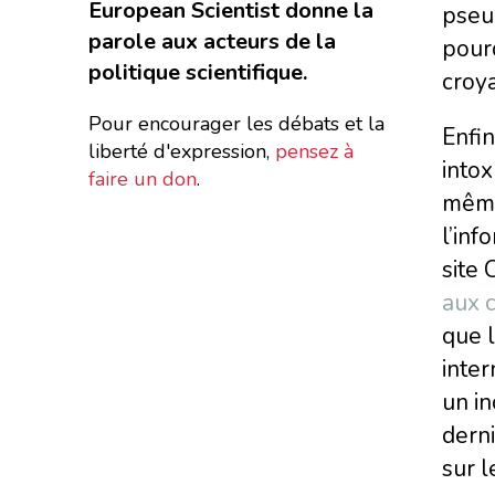
European Scientist donne la
pseud
parole aux acteurs de la
pour
politique scientifique.
croy
Pour encourager les débats et la
Enfin
liberté d'expression,
pensez à
intox
faire un don
.
mêmes
l’inf
site
aux 
que l
inter
un in
derni
sur 