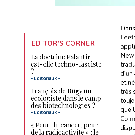
Dan
Leeta
EDITOR'S CORNER
appli
New Y
La doctrine Palantir
est-elle techno-fasciste
tradu
?
d’un 
-
Editoriaux
-
et né
François de Rugy un
très 
écologiste dans le camp
toujo
des biotechnologies ?
que l
-
Editoriaux
-
Comm
« Peur du cancer, peur
dispo
de la radioactivité » : le