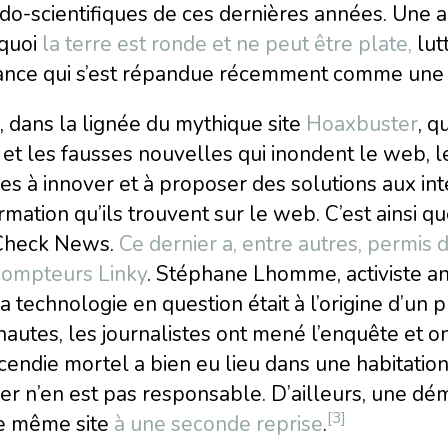
o-scientifiques de ces dernières années. Une au
quoi
la terre est ronde et ne peut être plate,
lut
ance qui s’est répandue récemment comme une t
, dans la lignée du mythique site
Hoaxbuster
, q
 et les fausses nouvelles qui inondent le web, 
 à innover et à proposer des solutions aux inter
ormation qu’ils trouvent sur le web. C’est ainsi q
 Check News.
Ce dernier a, entre autres, permis
compteurs Linky
. Stéphane Lhomme, activiste ant
a technologie en question était à l’origine d’un
nautes, les journalistes ont mené l’enquête et ont
cendie mortel a bien eu lieu dans une habitatio
er n’en est pas responsable. D’ailleurs, une démo
[3]
le même site
à une seconde reprise
.