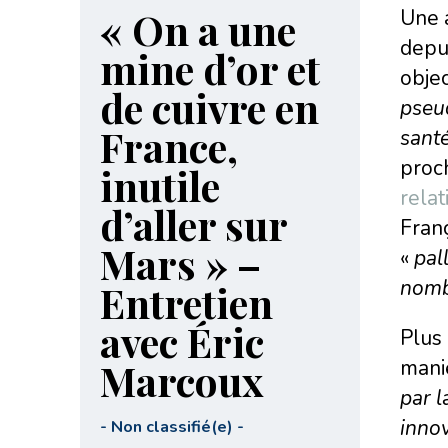
« On a une
Une a
depui
mine d’or et
objec
de cuivre en
pseud
France,
santé
proc
inutile
relat
d’aller sur
Franç
Mars » –
«
pal
nombr
Entretien
avec Éric
Plus 
Marcoux
maniè
par l
inno
-
Non classifié(e)
-