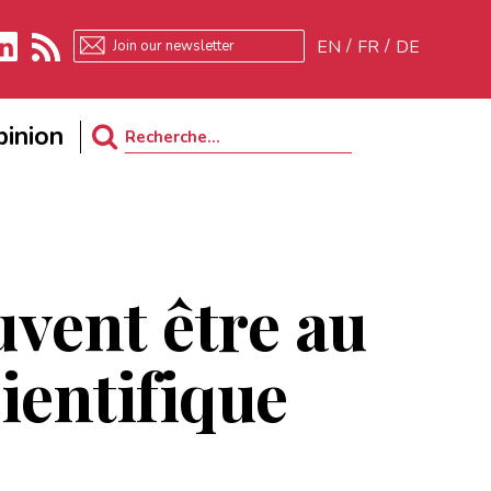
EN
FR
DE
kedIn
RSS
inion
Search
for:
vent être au
ientifique