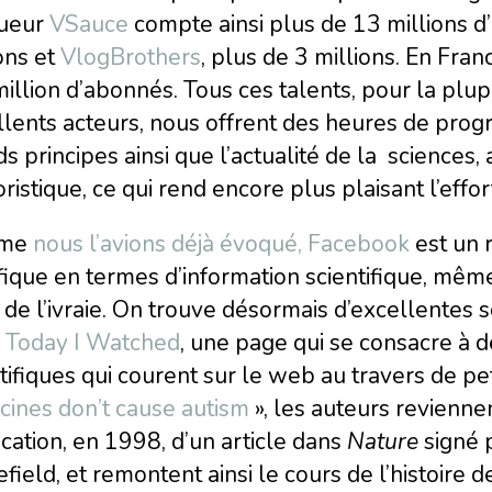
ueur
VSauce
compte ainsi plus de 13 millions 
ons et
VlogBrothers
, plus de 3 millions. En Fran
illion d’abonnés. Tous ces talents, pour la plup
lents acteurs, nous offrent des heures de progr
s principes ainsi que l’actualité de la sciences,
istique, ce qui rend encore plus plaisant l’effor
me
nous l’avions déjà évoqué, Facebook
est un 
fique en termes d’information scientifique, même 
 de l’ivraie. On trouve désormais d’excellentes 
e
Today I Watched
, une page qui se consacre à 
tifiques qui courent sur le web au travers de pet
cines don’t cause autism
», les auteurs reviennen
cation, en 1998, d’un article dans
Nature
signé 
ield, et remontent ainsi le cours de l’histoire 