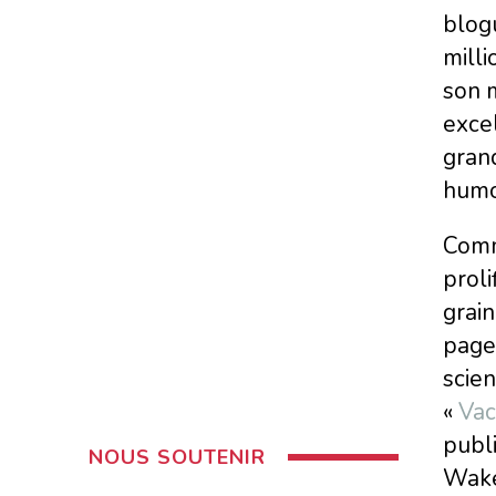
blog
milli
son m
excel
grand
humor
Com
proli
grain
pag
scien
«
Vac
publi
NOUS SOUTENIR
Wakef