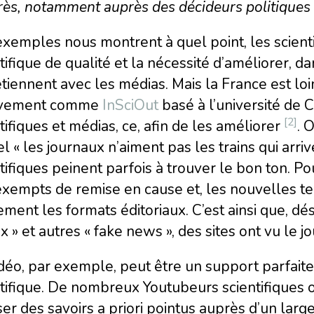
rès, notamment auprès des décideurs politiques
xemples nous montrent à quel point, les scienti
tifique de qualité et la nécessité d’améliorer, da
tiennent avec les médias. Mais la France est loi
vement comme
InSciOut
basé à l’université de C
[2]
tifiques et médias, ce, afin de les améliorer
. 
l « les journaux n’aiment pas les trains qui arrive
tifiques peinent parfois à trouver le bon ton. 
xempts de remise en cause et, les nouvelles tec
ment les formats éditoriaux. C’est ainsi que, 
x » et autres « fake news », des sites ont vu le jo
déo, par exemple, peut être un support parfaite
tifique. De nombreux Youtubeurs scientifiques 
ser des savoirs a priori pointus auprès d’un lar