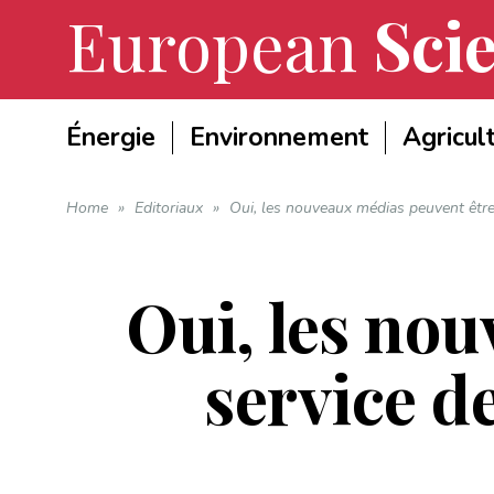
European
Scie
Énergie
Environnement
Agricul
Home
»
Editoriaux
»
Oui, les nouveaux médias peuvent être a
Oui, les no
service d