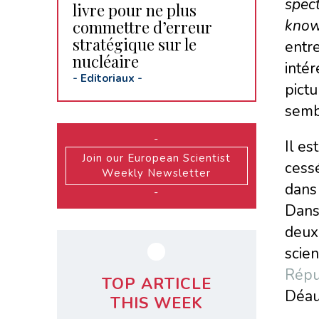
spec
livre pour ne plus
know
commettre d’erreur
stratégique sur le
entre
nucléaire
intér
-
Editoriaux
-
pictu
semb
-
Il es
Join our European Scientist
cessé
Weekly Newsletter
dans 
-
Dans 
deux 
scien
Répu
TOP ARTICLE
Déau
THIS WEEK