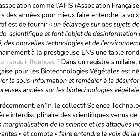
ssociation comme l’AFIS (Association Française p
s des années pour mieux faire entendre la voix 
tif est de fournir «
un éclairage sur des sujets de
o-scientifique et font l’objet de désinformatio
, des nouvelles technologies et de l’environnem
hainement à la prestigieuse ENS une table ron
ion sous influences ?
Dans un registre similaire, m
aise pour les Biotechnologies Végétales est né
lier la sous-information et remé
dier à
la désinfo
euses années sur les biotechnologies végétales
récemment, enfin, le collectif Science Technolo
re interdisciplinaire des scientifiques venus de 
a marginalisation de la science et les attaques i
vantes
» et compte
« faire entendre la voix de la 