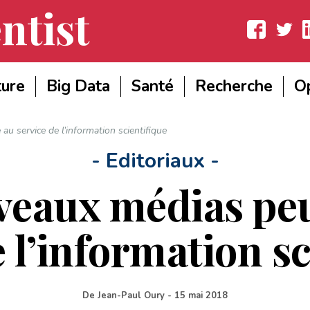
ntist
Facebook
Twitter
Lin
ture
Big Data
Santé
Recherche
Op
u service de l’information scientifique
- Editoriaux -
uveaux médias peu
e l’information sc
De
Jean-Paul Oury
-
15 mai 2018