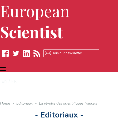
European
Scientist
TOGGLE
Facebook
Twitter
LinkedIn
RSS
NAVIGATION
EN
FR
Home
»
Editoriaux
»
La révolte des scientifiques français
- Editoriaux -