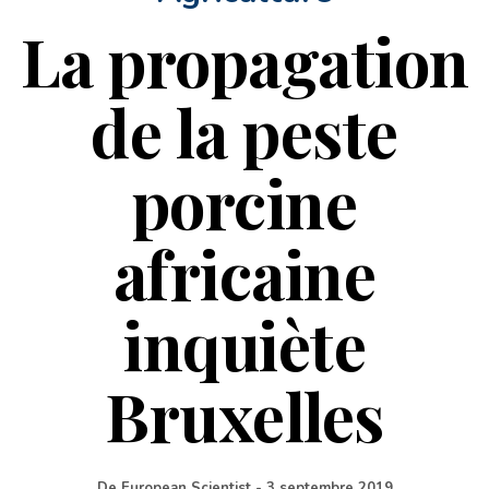
La propagation
de la peste
porcine
africaine
inquiète
Bruxelles
De
European Scientist
-
3 septembre 2019