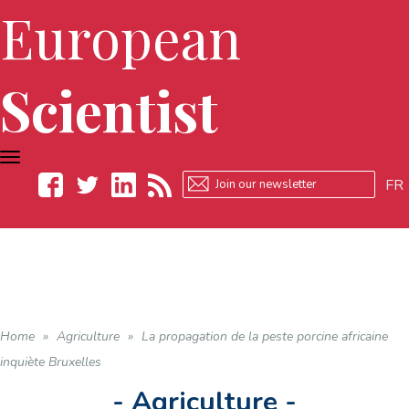
European
Scientist
TOGGLE
NAVIGATION
FR
Facebook
Twitter
LinkedIn
RSS
Home
»
Agriculture
»
La propagation de la peste porcine africaine
inquiète Bruxelles
- Agriculture -