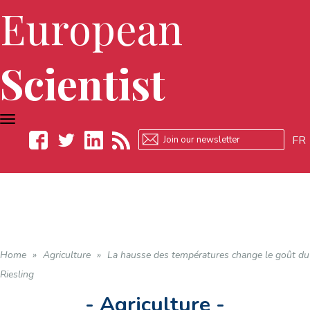
European
Scientist
TOGGLE
NAVIGATION
FR
Facebook
Twitter
LinkedIn
RSS
Home
»
Agriculture
»
La hausse des températures change le goût du
Riesling
- Agriculture -