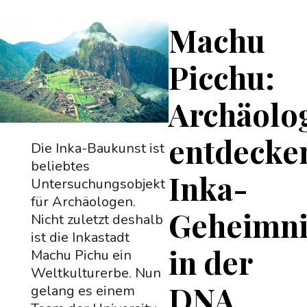
Machu
Picchu:
Archäolo
entdecke
Die Inka-Baukunst ist
beliebtes
Inka-
Untersuchungsobjekt
für Archäologen.
Geheimni
Nicht zuletzt deshalb
ist die Inkastadt
in der
Machu Pichu ein
Weltkulturerbe. Nun
DNA
gelang es einem