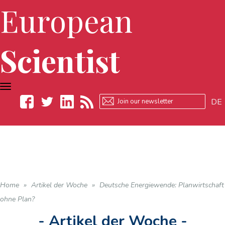
European
Scientist
TOGGLE
NAVIGATION
DE
Facebook
Twitter
LinkedIn
RSS
Home
»
Artikel der Woche
»
Deutsche Energiewende: Planwirtschaft
ohne Plan?
- Artikel der Woche -