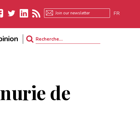
FR
ebook
Twitter
LinkedIn
RSS
inion
Search
for:
énurie de