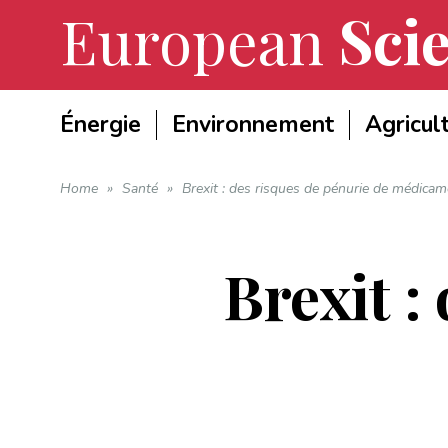
European
Scie
Énergie
Environnement
Agricul
Home
»
Santé
»
Brexit : des risques de pénurie de médica
Brexit :