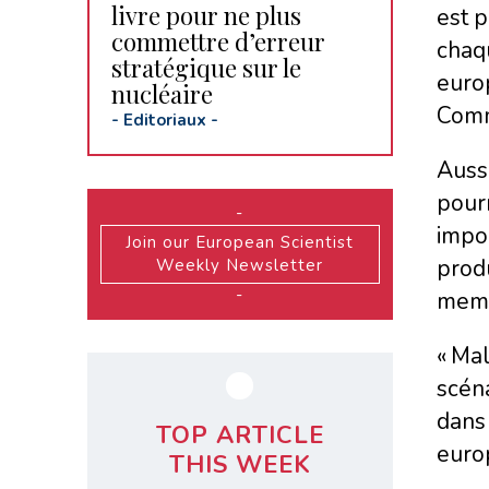
livre pour ne plus
est p
commettre d’erreur
chaq
stratégique sur le
euro
nucléaire
Comm
-
Editoriaux
-
Aussi
pourr
-
impor
Join our European Scientist
produ
Weekly Newsletter
-
membr
« Mal
scéna
dans 
TOP ARTICLE
euro
THIS WEEK