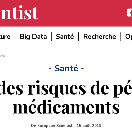
ntist
Fac
ture
Big Data
Santé
Recherche
Op
ments
- Santé -
 des risques de p
médicaments
De
European Scientist
-
15 août 2019