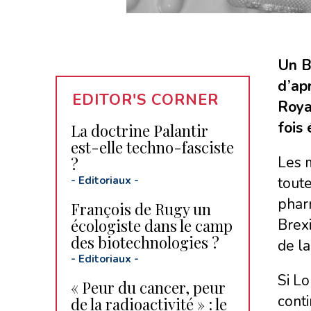
Un B
d’ap
EDITOR'S CORNER
Roya
fois
La doctrine Palantir
est-elle techno-fasciste
Les m
?
-
Editoriaux
-
toute
pharm
François de Rugy un
écologiste dans le camp
Brexi
des biotechnologies ?
de l
-
Editoriaux
-
Si L
« Peur du cancer, peur
conti
de la radioactivité » : le