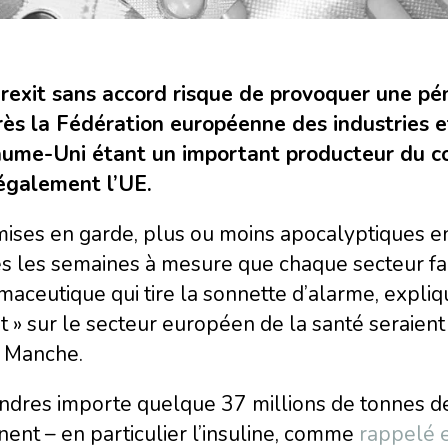
rexit sans accord risque de provoquer une p
rès la Fédération européenne des industries e
ume-Uni étant un important producteur du con
 également l’UE.
ises en garde, plus ou moins apocalyptiques en
s les semaines à mesure que chaque secteur fait le
aceutique qui tire la sonnette d’alarme, expli
t » sur le secteur européen de la santé seraien
a Manche.
ondres importe quelque 37 millions de tonnes d
nent – en particulier l’insuline, comme
rappelé e