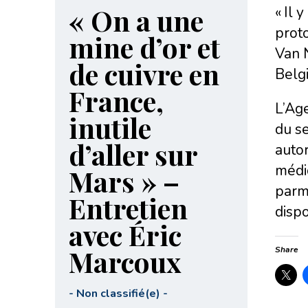
« On a une
« Il 
proto
mine d’or et
Van 
de cuivre en
Belg
France,
L’Ag
inutile
du se
d’aller sur
autor
médic
Mars » –
parmi
Entretien
dispo
avec Éric
Marcoux
Share
-
Non classifié(e)
-