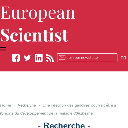
European
Scientist
TOGGLE
NAVIGATION
FR
Facebook
Twitter
LinkedIn
RSS
Home
»
Recherche
»
Une infection des gencives pourrait être à
l’origine du développement de la maladie d’Alzheimer
- Recherche -