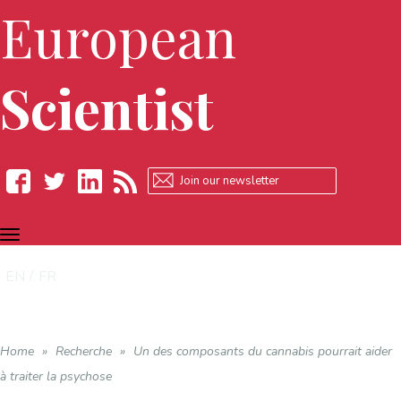
European
Scientist
TOGGLE
Facebook
Twitter
LinkedIn
RSS
NAVIGATION
EN
FR
Home
»
Recherche
»
Un des composants du cannabis pourrait aider
à traiter la psychose