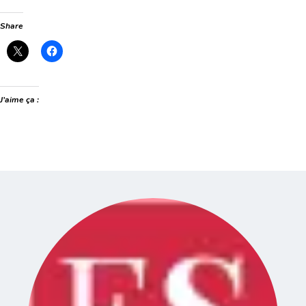
Share
J’aime ça :