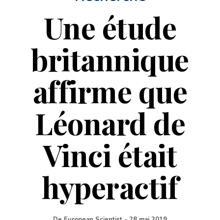
Une étude
britannique
affirme que
Léonard de
Vinci était
hyperactif
De
European Scientist
-
28 mai 2019