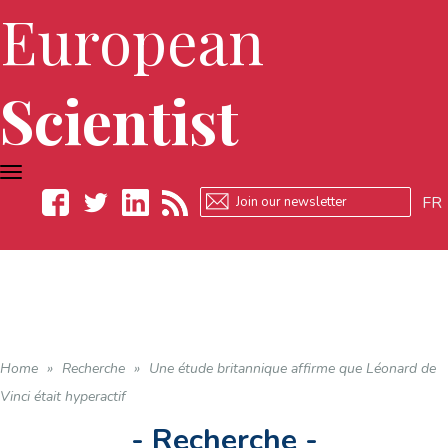
European
Scientist
TOGGLE
NAVIGATION
FR
Facebook
Twitter
LinkedIn
RSS
Home
»
Recherche
»
Une étude britannique affirme que Léonard de
Vinci était hyperactif
- Recherche -