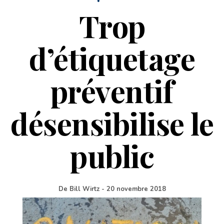
Trop
d’étiquetage
préventif
désensibilise le
public
De
Bill Wirtz
-
20 novembre 2018