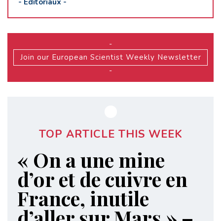
-
Editoriaux
-
-
Join our European Scientist Weekly Newsletter
-
TOP ARTICLE THIS WEEK
« On a une mine
d’or et de cuivre en
France, inutile
d’aller sur Mars » –