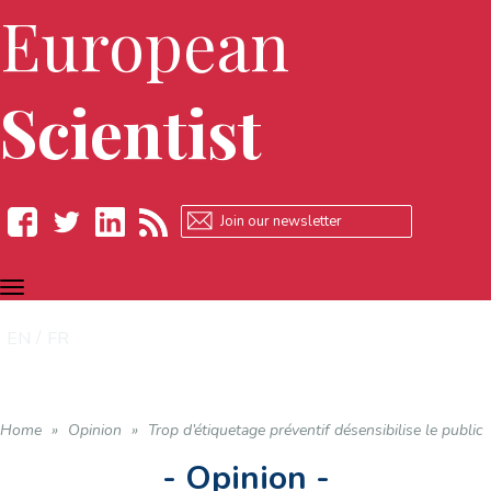
European
Scientist
TOGGLE
Facebook
Twitter
LinkedIn
RSS
NAVIGATION
EN
FR
Home
»
Opinion
»
Trop d’étiquetage préventif désensibilise le public
- Opinion -