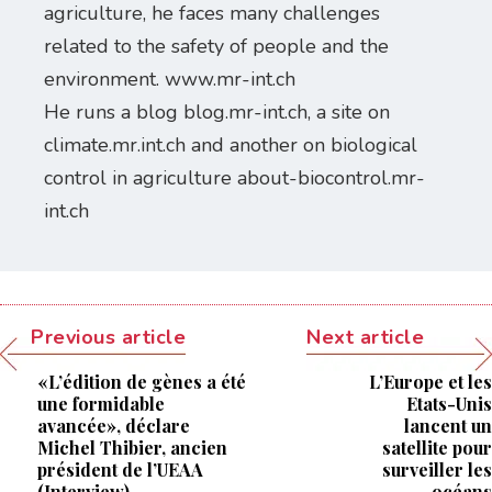
agriculture, he faces many challenges
related to the safety of people and the
environment. www.mr-int.ch
He runs a blog blog.mr-int.ch, a site on
climate.mr.int.ch and another on biological
control in agriculture about-biocontrol.mr-
int.ch
Previous article
Next article
«L’édition de gènes a été
L’Europe et les
une formidable
Etats-Unis
avancée», déclare
lancent un
Michel Thibier, ancien
satellite pour
président de l’UEAA
surveiller les
(Interview)
océans