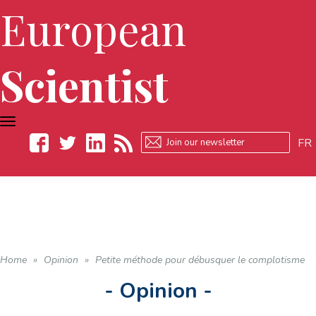
European
Scientist
TOGGLE
NAVIGATION
FR
Facebook
Twitter
LinkedIn
RSS
Home
»
Opinion
»
Petite méthode pour débusquer le complotisme
- Opinion -