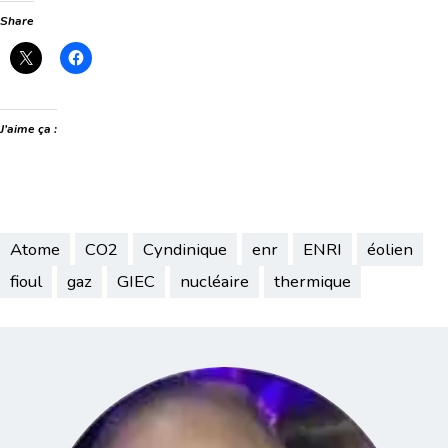
Share
J’aime ça :
Atome
CO2
Cyndinique
enr
ENRI
éolien
fioul
gaz
GIEC
nucléaire
thermique