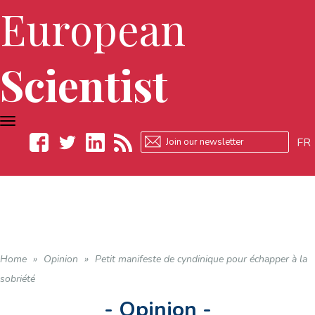
European
Scientist
TOGGLE
NAVIGATION
FR
Facebook
Twitter
LinkedIn
RSS
Home
»
Opinion
»
Petit manifeste de cyndinique pour échapper à la
sobriété
- Opinion -