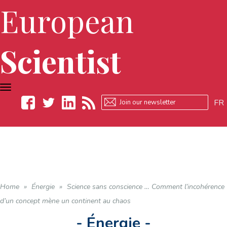
European
Scientist
TOGGLE
NAVIGATION
FR
Facebook
Twitter
LinkedIn
RSS
Home
»
Énergie
»
Science sans conscience … Comment l’incohérence
d’un concept mène un continent au chaos
- Énergie -