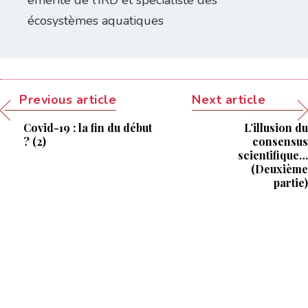
émérite de l’IRD et spécialiste des
écosystèmes aquatiques
Previous article
Next article
Covid-19 : la fin du début
L’illusion du
? (2)
consensus
scientifique…
(Deuxième
partie)