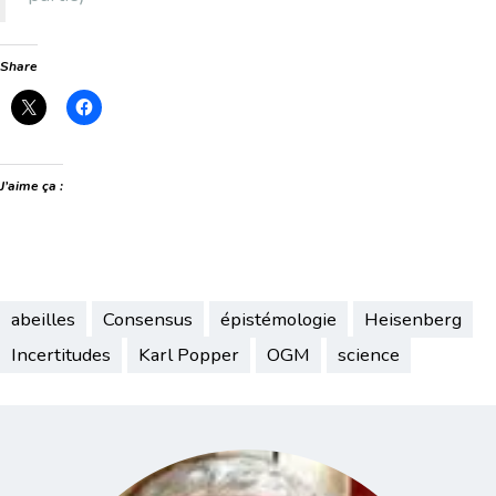
Share
J’aime ça :
abeilles
Consensus
épistémologie
Heisenberg
Incertitudes
Karl Popper
OGM
science