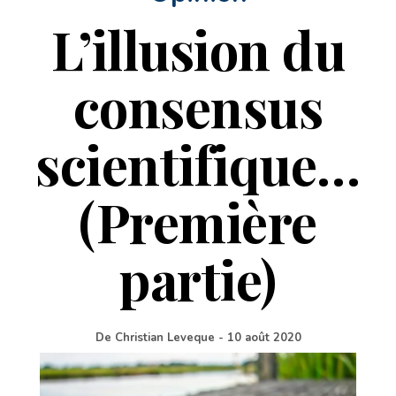
L’illusion du
consensus
scientifique…
(Première
partie)
De
Christian Leveque
-
10 août 2020