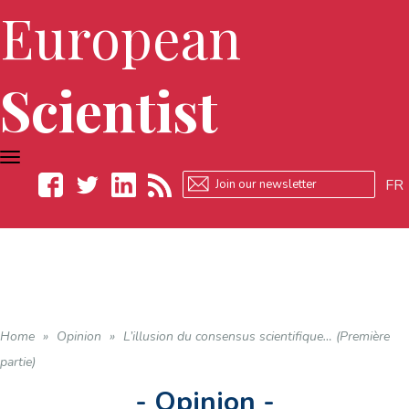
European
Scientist
TOGGLE
NAVIGATION
FR
Facebook
Twitter
LinkedIn
RSS
Home
»
Opinion
»
L’illusion du consensus scientifique… (Première
partie)
- Opinion -