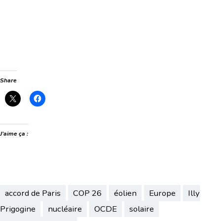
Share
J’aime ça :
accord de Paris
COP 26
éolien
Europe
Illy
Prigogine
nucléaire
OCDE
solaire