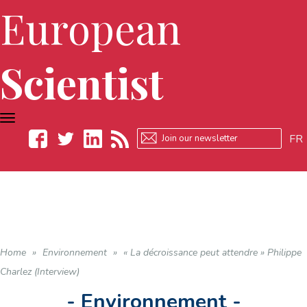
European
Scientist
TOGGLE
NAVIGATION
FR
Facebook
Twitter
LinkedIn
RSS
Home
»
Environnement
»
« La décroissance peut attendre » Philippe
Charlez (Interview)
- Environnement -