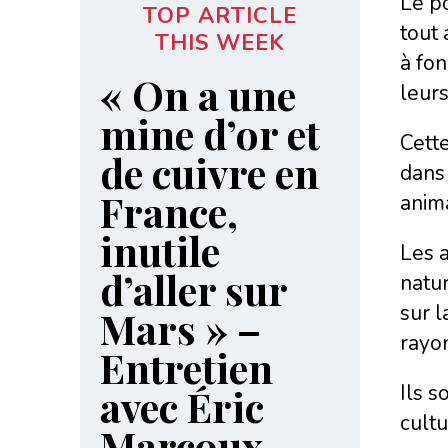
Le po
TOP ARTICLE
tout
THIS WEEK
à fon
« On a une
leurs
mine d’or et
Cett
de cuivre en
dans 
France,
anim
inutile
Les a
d’aller sur
natur
sur l
Mars » –
rayon
Entretien
Ils s
avec Éric
cultu
Marcoux