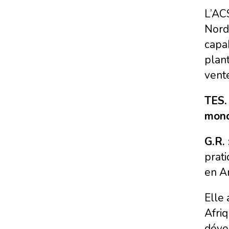
L’AC
Nord 
capab
plan
vente
TES.
mond
G.R. 
prati
en Am
Elle
Afriq
déve