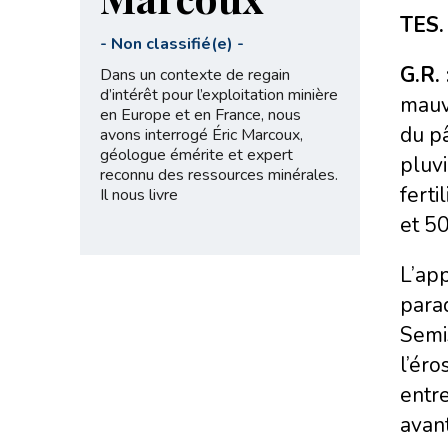
TES.
-
Non classifié(e)
-
G.R. 
Dans un contexte de regain
d’intérêt pour l’exploitation minière
mauva
en Europe et en France, nous
du pâ
avons interrogé Éric Marcoux,
géologue émérite et expert
pluvi
reconnu des ressources minérales.
ferti
Il nous livre
et 50
L’app
paraq
Semi
l’éro
entre
avant