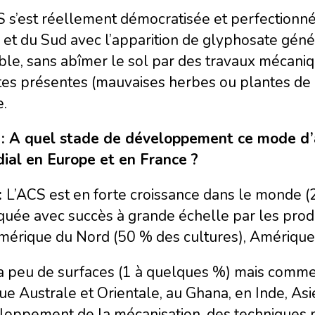
S s’est réellement démocratisée et perfection
et du Sud avec l’apparition de glyphosate génér
le, sans abîmer le sol par des travaux mécaniqu
tes présentes (mauvaises herbes ou plantes de 
.
 : A quel stade de développement ce mode d’a
ial en Europe et en France ?
:
L’ACS est en forte croissance dans le monde (
quée avec succès à grande échelle par les prod
érique du Nord (50 % des cultures), Amérique L
 a peu de surfaces (1 à quelques %) mais comm
ue Australe et Orientale, au Ghana, en Inde, As
loppement de la mécanisation, des techniques m