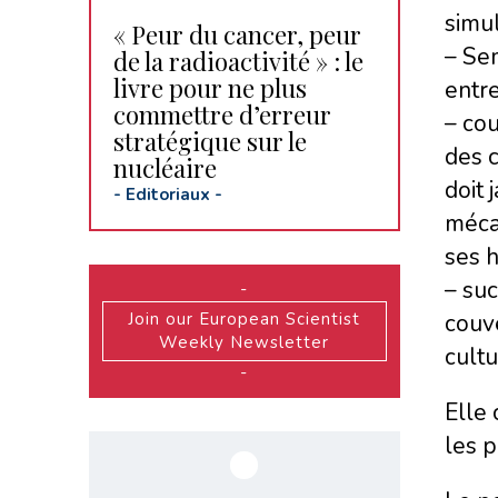
simu
« Peur du cancer, peur
– Sem
de la radioactivité » : le
livre pour ne plus
entre
commettre d’erreur
– cou
stratégique sur le
des c
nucléaire
doit 
-
Editoriaux
-
mécan
ses h
– suc
-
Join our European Scientist
couve
Weekly Newsletter
cultu
-
Elle 
les p