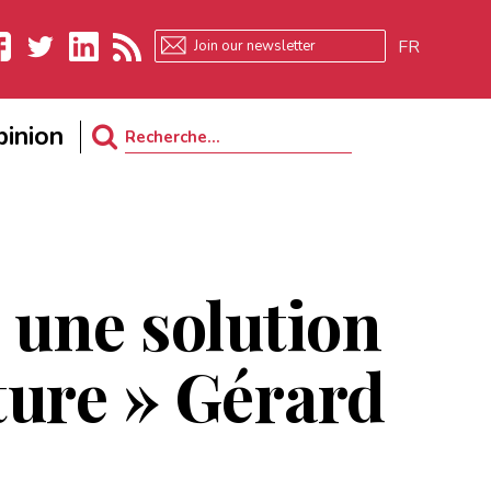
FR
ebook
Twitter
LinkedIn
RSS
inion
Search
for:
t une solution
lture » Gérard