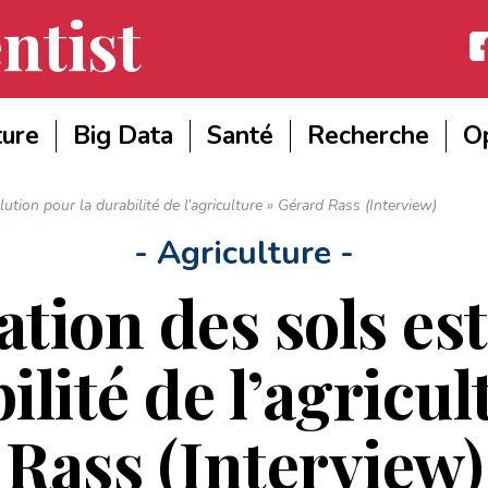
ntist
Fac
ture
Big Data
Santé
Recherche
Op
ution pour la durabilité de l’agriculture » Gérard Rass (Interview)
- Agriculture -
tion des sols es
ilité de l’agricu
Rass (Interview)