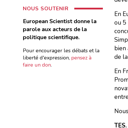
NOUS SOUTENIR
En E
European Scientist donne la
ou 5 
parole aux acteurs de la
conc
politique scientifique.
Simpl
bien 
Pour encourager les débats et la
de l
liberté d'expression,
pensez à
faire un don
.
En Fr
Promo
nova
entre
Nous 
TES.