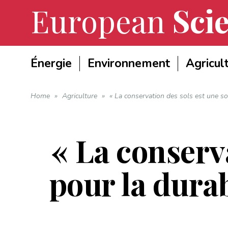
European
Scie
Énergie
Environnement
Agricul
Home
»
Agriculture
»
« La conservation des sols est une sol
« La conserva
pour la durab