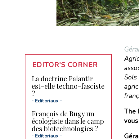
Géra
Agri
EDITOR'S CORNER
assoc
Sols 
La doctrine Palantir
est-elle techno-fasciste
agric
?
fran
-
Editoriaux
-
The 
François de Rugy un
écologiste dans le camp
vous
des biotechnologies ?
Géra
-
Editoriaux
-