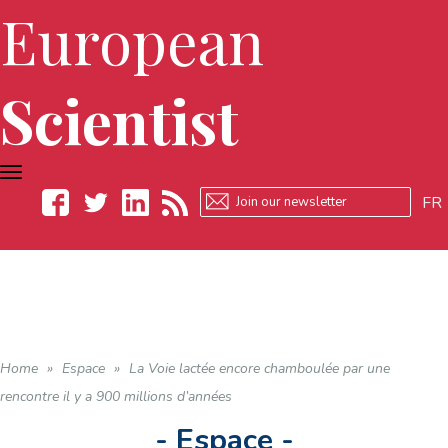
European
Scientist
TOGGLE
NAVIGATION
FR
Facebook
Twitter
LinkedIn
RSS
Home
»
Espace
»
La Voie lactée encore chamboulée par une
rencontre il y a 900 millions d’années
- Espace -