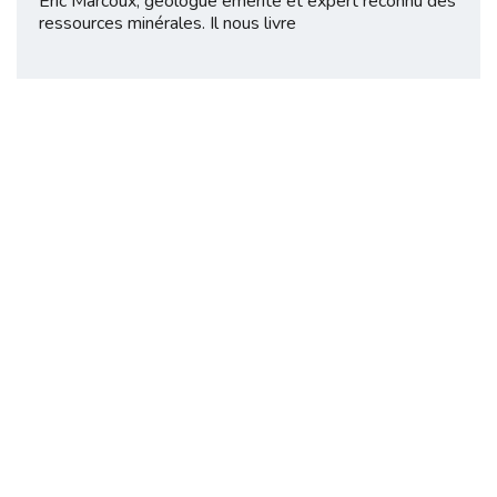
Éric Marcoux, géologue émérite et expert reconnu des
ressources minérales. Il nous livre