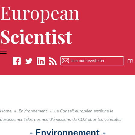
European
Scientist
TOGGLE
NAVIGATION
FR
Facebook
Twitter
LinkedIn
RSS
Home
»
Environnement
»
Le Conseil européen entérine le
durcissement des normes d’émissions de CO2 pour les véhicules
- Environnement -