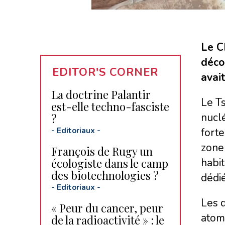
Le C
déco
EDITOR'S CORNER
avai
La doctrine Palantir
Le T
est-elle techno-fasciste
nuclé
?
-
Editoriaux
-
forte
zone 
François de Rugy un
écologiste dans le camp
habit
des biotechnologies ?
dédié
-
Editoriaux
-
Les d
« Peur du cancer, peur
atomi
de la radioactivité » : le