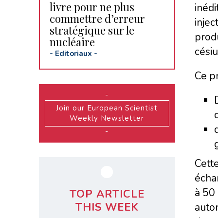
livre pour ne plus
inédi
commettre d’erreur
injec
stratégique sur le
produ
nucléaire
césiu
-
Editoriaux
-
Ce p
-
Join our European Scientist
Weekly Newsletter
-
Cette
échan
à 50 
TOP ARTICLE
THIS WEEK
autor