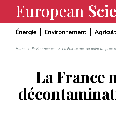
European
Scie
Énergie
Environnement
Agricul
Home
»
Environnement
»
La France met au point un proce
La France m
décontaminat