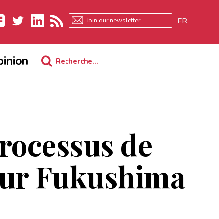
FR
ebook
Twitter
LinkedIn
RSS
inion
Search
for:
processus de
our Fukushima