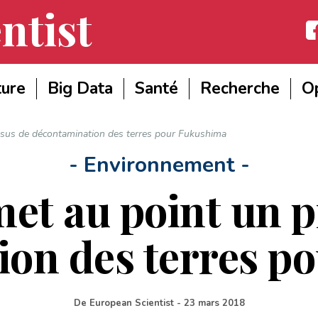
ntist
Fac
ture
Big Data
Santé
Recherche
Op
ssus de décontamination des terres pour Fukushima
- Environnement -
et au point un 
ion des terres p
De
European Scientist
-
23 mars 2018