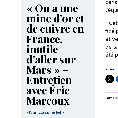
dans
« On a une
l’équ
mine d’or et
« Cet
de cuivre en
fixé 
France,
et Ve
inutile
de la
été p
d’aller sur
Mars » –
Share
Entretien
avec Éric
Marcoux
J’aime ça
-
Non classifié(e)
-