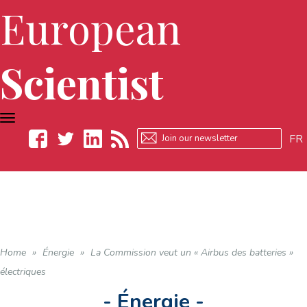
European
Scientist
TOGGLE
NAVIGATION
FR
Facebook
Twitter
LinkedIn
RSS
Home
»
Énergie
»
La Commission veut un « Airbus des batteries »
électriques
- Énergie -