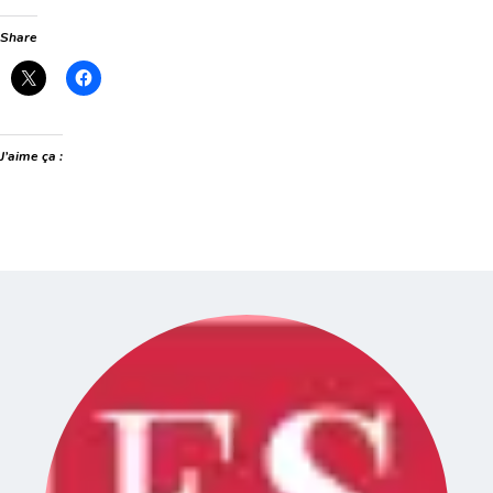
Share
J’aime ça :