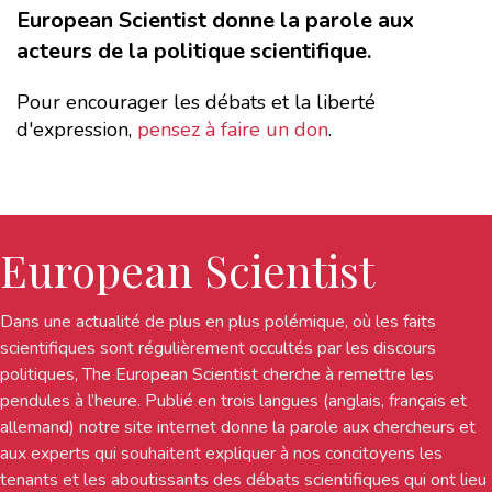
European Scientist donne la parole aux
acteurs de la politique scientifique.
Pour encourager les débats et la liberté
d'expression,
pensez à faire un don
.
European Scientist
Dans une actualité de plus en plus polémique, où les faits
scientifiques sont régulièrement occultés par les discours
politiques, The European Scientist cherche à remettre les
pendules à l’heure. Publié en trois langues (anglais, français et
allemand) notre site internet donne la parole aux chercheurs et
aux experts qui souhaitent expliquer à nos concitoyens les
tenants et les aboutissants des débats scientifiques qui ont lieu