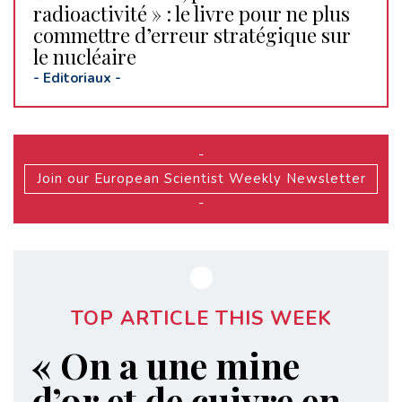
radioactivité » : le livre pour ne plus
commettre d’erreur stratégique sur
le nucléaire
-
Editoriaux
-
-
Join our European Scientist Weekly Newsletter
-
TOP ARTICLE THIS WEEK
« On a une mine
d’or et de cuivre en