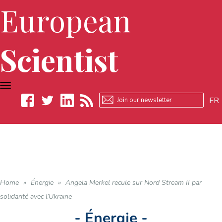
European
Scientist
TOGGLE
NAVIGATION
FR
Facebook
Twitter
LinkedIn
RSS
Home
»
Énergie
»
Angela Merkel recule sur Nord Stream II par
solidarité avec l’Ukraine
- Énergie -