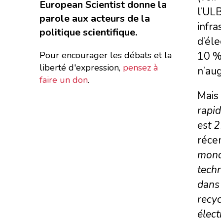
European Scientist donne la
l’ULB
parole aux acteurs de la
infra
politique scientifique.
d’éle
Pour encourager les débats et la
10 % 
liberté d'expression,
pensez à
n’au
faire un don
.
Mais 
rapid
est 
récen
monde
techn
dans 
recyc
élect