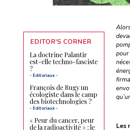
Alors
devai
EDITOR'S CORNER
pomp
pour 
La doctrine Palantir
est-elle techno-fasciste
néces
?
énerg
-
Editoriaux
-
firma
François de Rugy un
envoy
écologiste dans le camp
qu’un
des biotechnologies ?
-
Editoriaux
-
« Peur du cancer, peur
Les 
de la radioactivité » : le