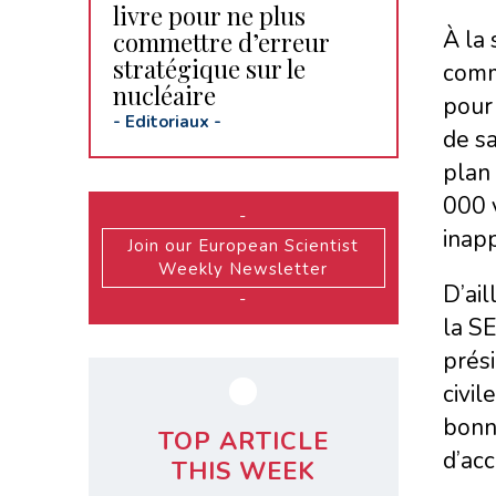
livre pour ne plus
À la 
commettre d’erreur
stratégique sur le
commu
nucléaire
pour 
-
Editoriaux
-
de sa
plan
000 
-
inapp
Join our European Scientist
Weekly Newsletter
D’ail
-
la SE
prési
civil
bonne
TOP ARTICLE
d’acc
THIS WEEK