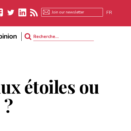
FR
ebook
Twitter
LinkedIn
RSS
inion
Search
for:
aux étoiles ou
 ?