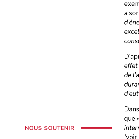
exemp
a sor
d’én
excel
conso
D’apr
effet
de l’a
duran
d’eut
Dans 
que 
inter
NOUS SOUTENIR
(voir