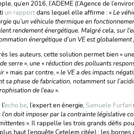
le, qu’en 2016, l’ADEME (l’Agence de l’environ
ti
un rapport
dans lequel elle affirme : «
Le véh
ergie qu’un véhicule thermique en fonctionnemen
lent rendement énergétique. Malgré cela, sur l’
mmation énergétique d’un VE est globalement p
ès les auteurs, cette solution permet bien «
une
 de serre
», une «
réduction des polluants respons
ir
» mais par contre, «
le VE a des impacts négat
t sa phase de fabrication, notamment sur l’acidif
rophisation de l’eau
».
l’
echo.be
, l’expert en énergie,
Samuele Furfari
«
l’on doit imposer par la contrainte législative c
mittentes
». Il rappelle les trois grands défis pou
 plus haut l’enquête Cetelem citée) ; les borne