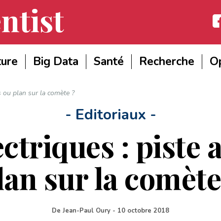
ntist
Fac
ture
Big Data
Santé
Recherche
Op
es ou plan sur la comète ?
- Editoriaux -
ctriques : piste 
lan sur la comète
De
Jean-Paul Oury
-
10 octobre 2018