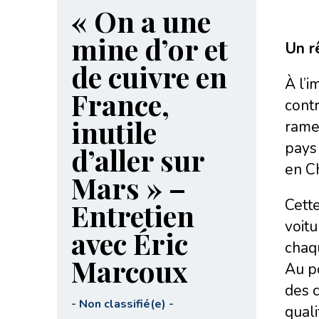
« On a une
mine d’or et
Un r
de cuivre en
À l’i
France,
contr
inutile
ramen
pays 
d’aller sur
en C
Mars » –
Cett
Entretien
voit
avec Éric
chaqu
Marcoux
Au po
des c
-
Non classifié(e)
-
quali