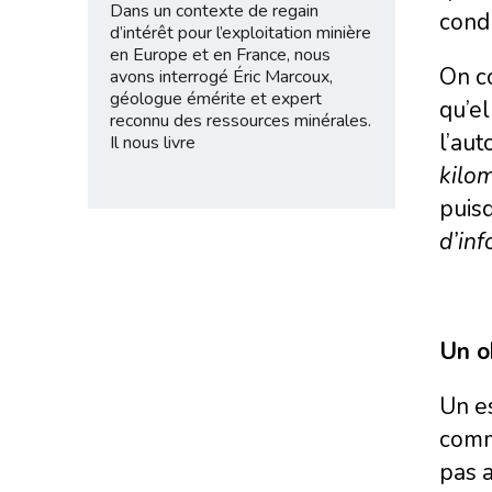
Dans un contexte de regain
condu
d’intérêt pour l’exploitation minière
en Europe et en France, nous
On c
avons interrogé Éric Marcoux,
géologue émérite et expert
qu’el
reconnu des ressources minérales.
l’aut
Il nous livre
kilo
puis
d’inf
Un o
Un es
commu
pas a