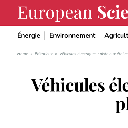
European
Scie
Énergie
Environnement
Agricul
Home
»
Editoriaux
»
Véhicules électriques : piste aux étoil
Véhicules éle
p