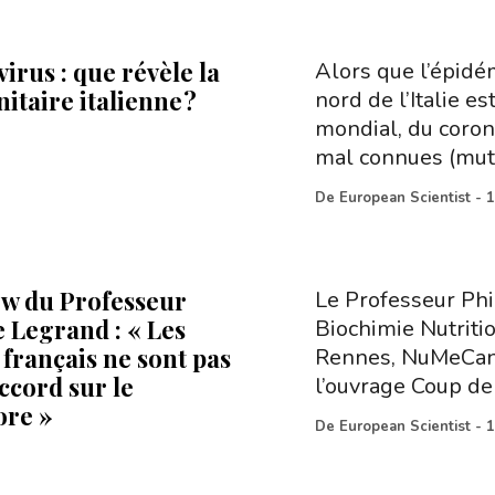
irus : que révèle la
Alors que l’épidé
nitaire italienne ?
nord de l’Italie e
mondial, du coron
mal connues (muta
De
European Scientist
-
1
ew du Professeur
Le Professeur Phi
e Legrand : « Les
Biochimie Nutrit
 français ne sont pas
Rennes, NuMeCan. 
ccord sur le
l’ouvrage Coup de
ore »
De
European Scientist
-
1