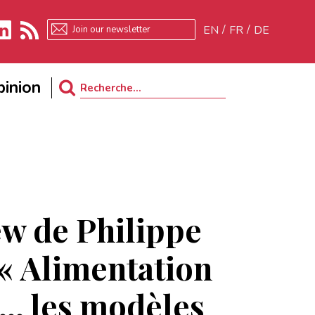
EN
FR
DE
kedIn
RSS
inion
Search
for:
ew de Philippe
 « Alimentation
é… les modèles