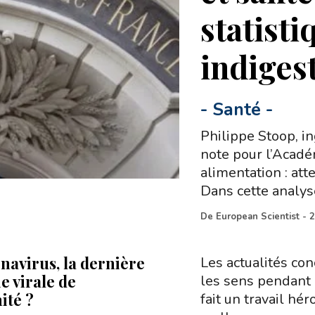
statisti
indiges
-
Santé
-
Philippe Stoop, i
note pour l’Académ
alimentation : att
Dans cette analyse
De
European Scientist
-
2
navirus, la dernière
Les actualités co
e virale de
les sens pendant 
ité ?
fait un travail hér