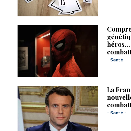
Compren
génétiq
héros… 
combatt
-
Santé
-
La Fran
nouvell
combatt
-
Santé
-