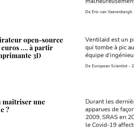
malheureusemen
De
Eric van Vaerenbergh
irateur open-source
Ventilaid est un p
 euros …. à partir
qui tombe à pic a
mprimante 3D
équipe d’ingénieu
De
European Scientist
-
2
 maîtriser une
Durant les derniè
e ?
apparues de faço
2009, SRAS en 20
le Covid-19 affect