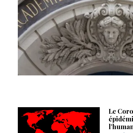
Le Coro
épidémi
l’human