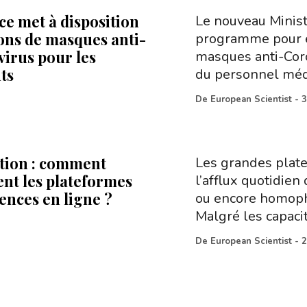
ce met à disposition
Le nouveau Minist
ions de masques anti-
programme pour é
irus pour les
masques anti-Coro
ts
du personnel médic
De
European Scientist
-
3
tion : comment
Les grandes plate
ent les plateformes
l’afflux quotidien
ences en ligne ?
ou encore homopho
Malgré les capac
De
European Scientist
-
2