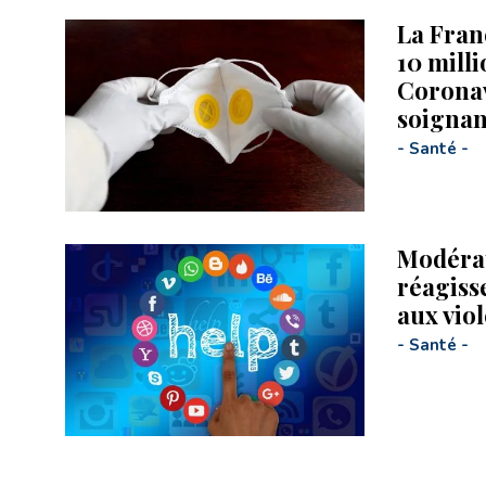
La Fran
10 mill
Coronav
soignan
-
Santé
-
Modéra
réagiss
aux viol
-
Santé
-