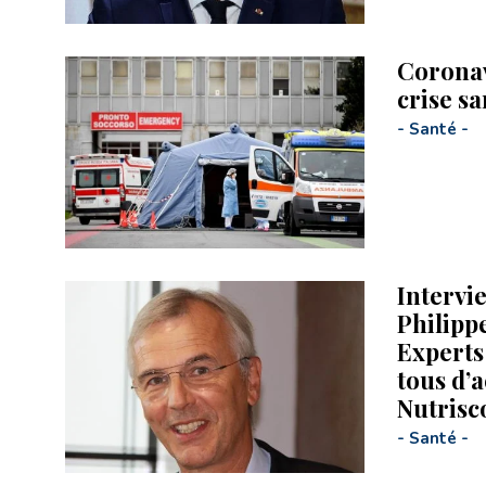
Coronav
crise sa
-
Santé
-
Intervi
Philipp
Experts
tous d’a
Nutrisc
-
Santé
-