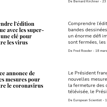
De
Bernard Kirchner
-
23
dre l’édition
Comprendre l’édi
ue avec les super-
bandes dessinées 
une clé pour
un énorme défi im
re les virus
sont fermées, les
De
Fred Roeder
-
18 mar
ce annonce de
Le Président franç
es mesures pour
nouvelles mesures
re le coronavirus
la fermeture des 
télévisée, le Prés
De
European Scientist
-
1