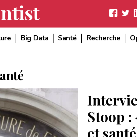
ntist
Facebook
Twitter
Lin
ture
Big Data
Santé
Recherche
Op
anté
Intervi
Stoop :
et sant