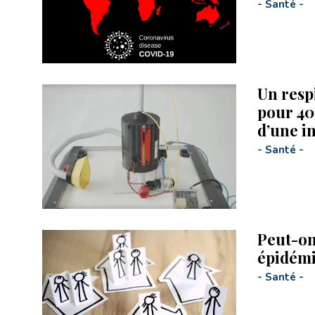
-
Santé
-
Un resp
pour 40
d’une i
-
Santé
-
Peut-on
épidémi
-
Santé
-