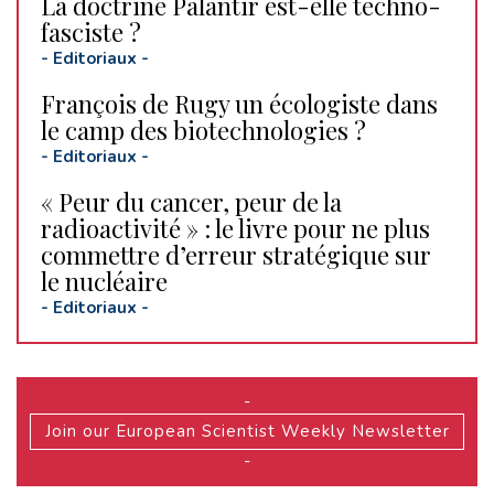
La doctrine Palantir est-elle techno-
fasciste ?
-
Editoriaux
-
François de Rugy un écologiste dans
le camp des biotechnologies ?
-
Editoriaux
-
« Peur du cancer, peur de la
radioactivité » : le livre pour ne plus
commettre d’erreur stratégique sur
le nucléaire
-
Editoriaux
-
-
Join our European Scientist Weekly Newsletter
-