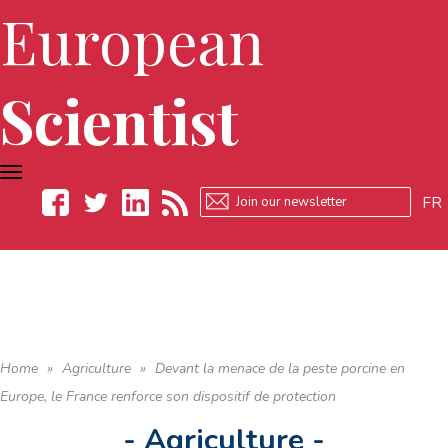
European
Scientist
TOGGLE
NAVIGATION
FR
Facebook
Twitter
LinkedIn
RSS
Home
»
Agriculture
»
Devant la menace de la peste porcine en
Europe, le France renforce son dispositif de protection
- Agriculture -