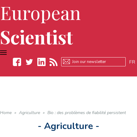
European
Scientist
TOGGLE
NAVIGATION
FR
Facebook
Twitter
LinkedIn
RSS
Home
»
Agriculture
»
Bio : des problèmes de fiabilité persistent
- Agriculture -