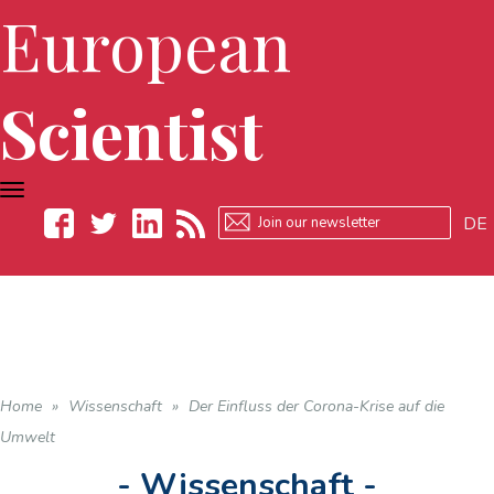
European
Scientist
TOGGLE
NAVIGATION
DE
Facebook
Twitter
LinkedIn
RSS
Home
»
Wissenschaft
»
Der Einfluss der Corona-Krise auf die
Umwelt
- Wissenschaft -