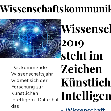
Wissenschaftskommunik
Wissensch
2019
steht im
Zeichen
Das kommende
Wissenschaftsjahr
Künstlich
widmet sich der
Forschung zur
Intellige
Künstlichen
Intelligenz. Dafür hat
das
-
Wissenschaft