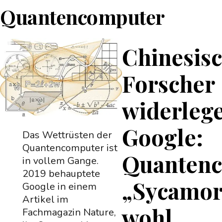
Quantencomputer
Chinesis
Forscher
widerleg
Google:
Das Wettrüsten der
Quantencomputer ist
Quantenc
in vollem Gange.
2019 behauptete
„Sycamor
Google in einem
Artikel im
wohl
Fachmagazin Nature,