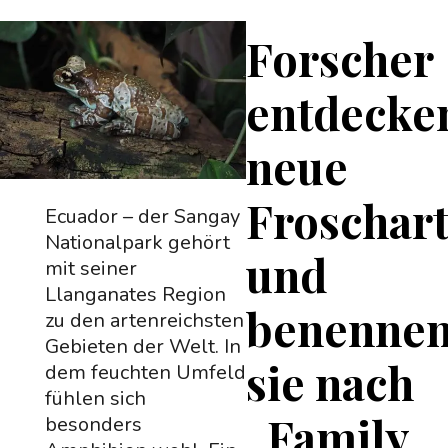
Forscher
entdecke
neue
Froschar
Ecuador – der Sangay
Nationalpark gehört
und
mit seiner
Llanganates Region
benenne
zu den artenreichsten
Gebieten der Welt. In
sie nach
dem feuchten Umfeld
fühlen sich
„Family
besonders