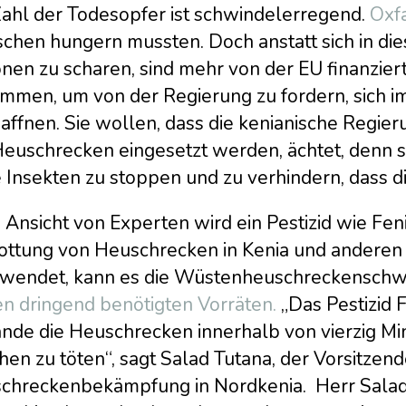
Zahl der Todesopfer ist schwindelerregend.
Oxf
chen hungern mussten. Doch anstatt sich in dies
onen zu scharen, sind mehr von der EU finanzie
mmen, um von der Regierung zu fordern, sich 
ffnen. Sie wollen, dass die kenianische Regier
euschrecken eingesetzt werden, ächtet, denn si
 Insekten zu stoppen und zu verhindern, dass di
Ansicht von Experten wird ein Pestizid wie Feni
ottung von Heuschrecken in Kenia und anderen a
wendet, kann es die Wüstenheuschreckenschw
en dringend benötigten Vorräten.
„Das Pestizid F
ande die Heuschrecken innerhalb von vierzig M
en zu töten“, sagt Salad Tutana, der Vorsitzen
chreckenbekämpfung in Nordkenia. Herr Salad b