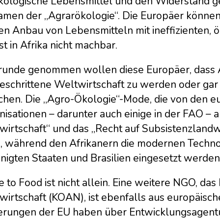
ökologische Lebensmittel und den Widerstand 
amen der „Agrarökologie“. Die Europäer können 
den Anbau von Lebensmitteln mit ineffizienten,
st in Afrika nicht machbar.
runde genommen wollen diese Europäer, dass Afr
geschrittene Weltwirtschaft zu werden oder gar
chen. Die „Agro-Ökologie“-Mode, die von den eu
isationen – darunter auch einige in der FAO – au
irtschaft“ und das „Recht auf Subsistenzlandwir
, während den Afrikanern die modernen Technol
inigten Staaten und Brasilien eingesetzt werde
 to Food ist nicht allein. Eine weitere NGO, da
wirtschaft (KOAN), ist ebenfalls aus europäisc
erungen der EU haben über Entwicklungsagentu