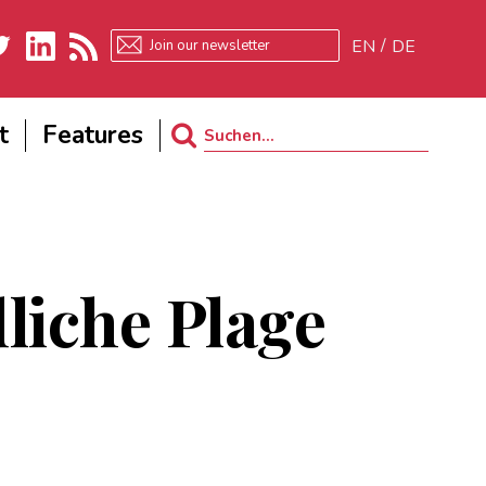
EN
DE
ter
LinkedIn
RSS
t
Features
Search
for:
liche Plage