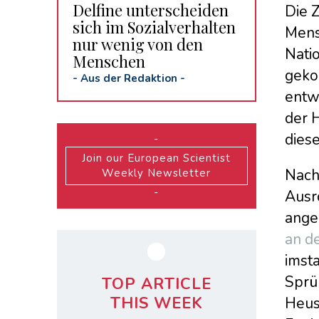
Delfine unterscheiden
Die 
sich im Sozialverhalten
Mens
nur wenig von den
Nati
Menschen
geko
-
Aus der Redaktion
-
entwa
der H
diese
-
Join our European Scientist
Nach 
Weekly Newsletter
-
Ausr
ange
an d
imst
Sprüh
TOP ARTICLE
THIS WEEK
Heus