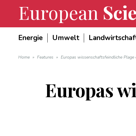
European
Scie
Energie
Umwelt
Landwirtschaf
Home
»
Features
»
Europas wissenschaftsfeindliche Plage e
Europas wi