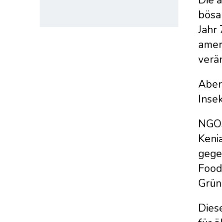
bösa
Jahr 
ameri
verä
Aber 
Inse
NGOs
Kenia
gege
Food
Grün
Diese