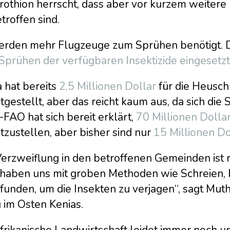
rothion herrscht, dass aber vor kurzem weitere
troffen sind.
erden mehr Flugzeuge zum Sprühen benötigt. D
Sprühen der verfügbaren Insektizide eingesetzt
 hat bereits
2,5 Millionen Dollar
für die Heusc
tgestellt, aber das reicht kaum aus, da sich die 
FAO hat sich bereit erklärt,
70 Millionen Dolla
tzustellen, aber bisher sind nur
15 Millionen D
Verzweiflung in den betroffenen Gemeinden ist
 haben uns mit groben Methoden wie Schreien, 
funden, um die Insekten zu verjagen“, sagt Mut
 im Osten Kenias.
frikanische Landwirtschaft leidet immer noch u