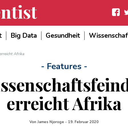
ntist
Facebook
Twit
t
Big Data
Gesundheit
Wissenschaf
rreicht Afrika
- Features -
ssenschaftsfeind
erreicht Afrika
Von
James Njoroge
-
19. Februar 2020