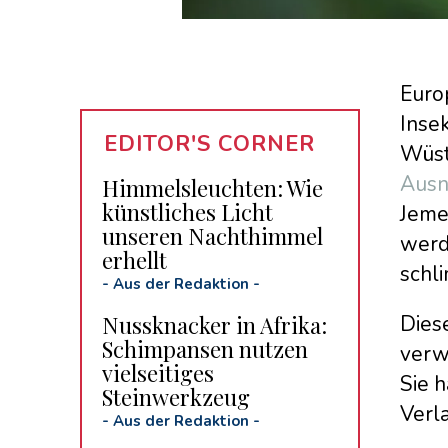
Europ
Insek
EDITOR'S CORNER
Wüst
Ausn
Himmelsleuchten: Wie
künstliches Licht
Jeme
unseren Nachthimmel
werd
erhellt
schli
-
Aus der Redaktion
-
Nussknacker in Afrika:
Diese
Schimpansen nutzen
verw
vielseitiges
Sie 
Steinwerkzeug
Verl
-
Aus der Redaktion
-