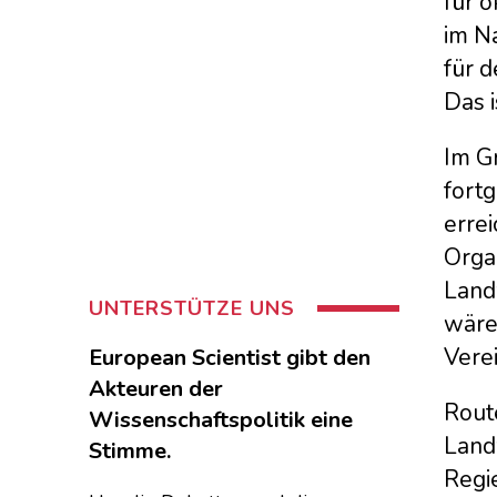
für 
im N
für 
Das i
Im G
fort
errei
Organ
Landw
UNTERSTÜTZE UNS
wäre
Vere
European Scientist gibt den
Akteuren der
Route
Wissenschaftspolitik eine
Land
Stimme.
Regi