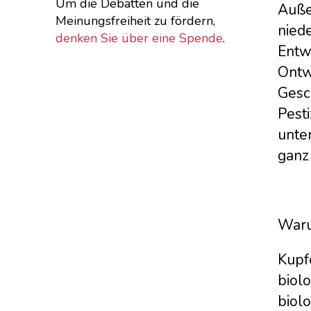
Um die Debatten und die
Auße
Meinungsfreiheit zu fördern,
nied
denken Sie über eine Spende
.
Entw
Ontw
Gesch
Pesti
unter
ganz
Waru
Kupfe
biol
biolo