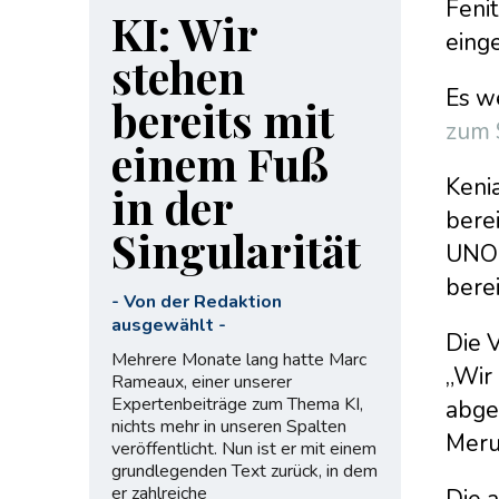
Fenit
KI: Wir
einge
stehen
Es w
bereits mit
zum 
einem Fuß
Kenia
in der
berei
Singularität
UNO-
berei
-
Von der Redaktion
ausgewählt
-
Die 
Mehrere Monate lang hatte Marc
„Wir
Rameaux, einer unserer
Expertenbeiträge zum Thema KI,
abge
nichts mehr in unseren Spalten
Meru
veröffentlicht. Nun ist er mit einem
grundlegenden Text zurück, in dem
er zahlreiche
Die a