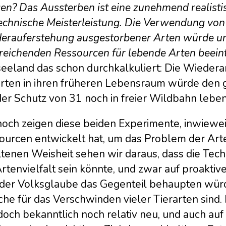
en? Das Aussterben ist eine zunehmend realisti
echnische Meisterleistung. Die Verwendung von 
erauferstehung ausgestorbener Arten würde un
reichenden Ressourcen für lebende Arten beeint
eeland das schon durchkalkuliert: Die Wieder
arten in ihren früheren Lebensraum würde den g
der Schutz von 31 noch in freier Wildbahn lebe
och zeigen diese beiden Experimente, inwiewei
ourcen entwickelt hat, um das Problem der Art
tenen Weisheit sehen wir daraus, dass die Techn
rtenvielfalt sein könnte, und zwar auf proaktive 
 der Volksglaube das Gegenteil behaupten würd
che für das Verschwinden vieler Tierarten sind
edoch bekanntlich noch relativ neu, und auch auf