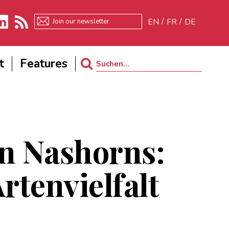
EN
FR
DE
kedIn
RSS
t
Features
Search
for:
n Nashorns:
rtenvielfalt