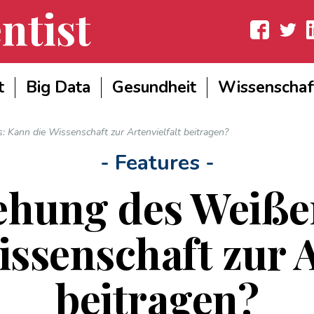
ntist
Facebook
Twitter
Lin
t
Big Data
Gesundheit
Wissenschaf
Kann die Wissenschaft zur Artenvielfalt beitragen?
- Features -
tehung des Weiße
ssenschaft zur A
beitragen?