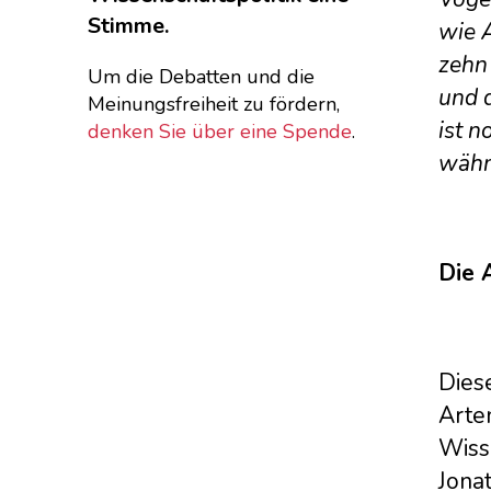
Stimme.
wie A
zehn 
Um die Debatten und die
und d
Meinungsfreiheit zu fördern,
ist n
denken Sie über eine Spende
.
währ
Die 
Dies
Arten
Wiss
Jonat