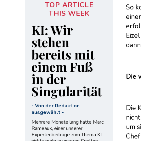
TOP ARTICLE
So k
THIS WEEK
eine
KI: Wir
erfol
Eize
stehen
dann 
bereits mit
einem Fuß
in der
Die 
Singularität
-
Von der Redaktion
Die K
ausgewählt
-
nicht
Mehrere Monate lang hatte Marc
um si
Rameaux, einer unserer
Expertenbeiträge zum Thema KI,
Chef
nichts mehr in unseren Spalten