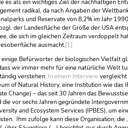
 es als ein wichtiges Ziel der nachhaltigen Ent
gement radikal, da nach Angaben der Weltbank 
onalparks und Reservate von 8,2% im Jahr 1990 
zgl. der Landesfläche der Größe der USA entspr
see, die sich im gleichen Zeitraum verdoppelt 
esoberfläche ausmacht.
[1]
einige Befürworter der biologischen Vielfalt g
ass wir immer mehr für eine natürliche Welt tun
ständig verstehen.
In einem Interview
vergleicht
m of Natural History, eine Institution wie das
ate Change) – das seit 30 Jahren das Bewussts
d die vor sechs Jahren gegründete Intergovernm
versity and Ecosystem Services (IPBES), um eine 
isten. Ihm zufolge kann diese Organisation, die 
, über Säugetiere (….) berichtet, nur durch Aggr