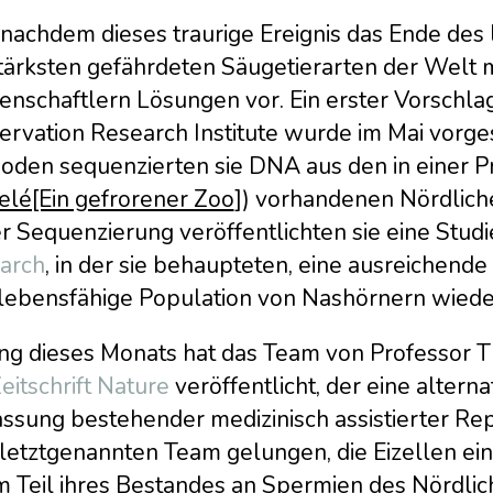
nachdem dieses traurige Ereignis das Ende des l
tärksten gefährdeten Säugetierarten der Welt m
enschaftlern Lösungen vor. Ein erster Vorschl
rvation Research Institute wurde im Mai vorgest
oden sequenzierten sie DNA aus den in einer P
elé[Ein gefrorener Zoo
]) vorhandenen Nördlich
r Sequenzierung veröffentlichten sie eine Studi
arch
, in der sie behaupteten, eine ausreichende
 lebensfähige Population von Nashörnern wied
ng dieses Monats hat das Team von Professor T
eitschrift Nature
veröffentlicht, der eine altern
sung bestehender medizinisch assistierter Repr
letztgenannten Team gelungen, die Eizellen ei
m Teil ihres Bestandes an Spermien des Nördli