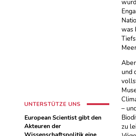
wurde
Enga
Nati
was b
Tief
Meer
Aber 
und d
voll
Museu
Clim
UNTERSTÜTZE UNS
– un
Biodi
European Scientist gibt den
Akteuren der
zu le
Wissenschaftspolitik eine
Vögel