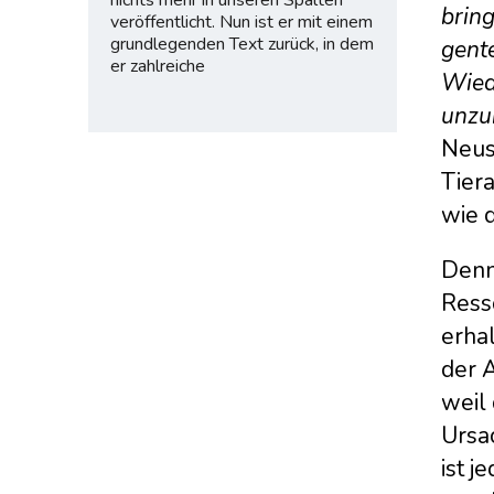
bring
veröffentlicht. Nun ist er mit einem
grundlegenden Text zurück, in dem
gent
er zahlreiche
Wied
unzu
Neus
Tier
wie 
Denn
Ress
erhal
der A
weil
Ursa
ist j