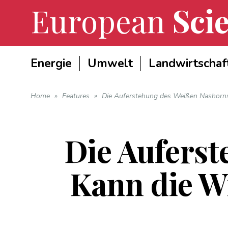
European
Scie
Energie
Umwelt
Landwirtschaf
Home
»
Features
»
Die Auferstehung des Weißen Nashorns: 
Die Aufers
Kann die Wi