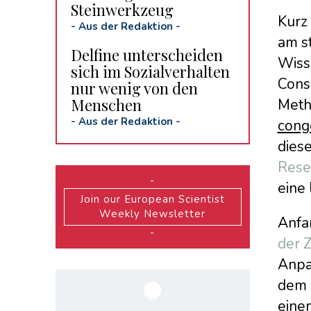
Steinwerkzeug
Kurz 
-
Aus der Redaktion
-
am s
Delfine unterscheiden
Wiss
sich im Sozialverhalten
Conse
nur wenig von den
Menschen
Meth
-
Aus der Redaktion
-
cong
diese
Rese
-
eine
Join our European Scientist
Weekly Newsletter
Anfa
-
der Z
Anpas
dem 
eine