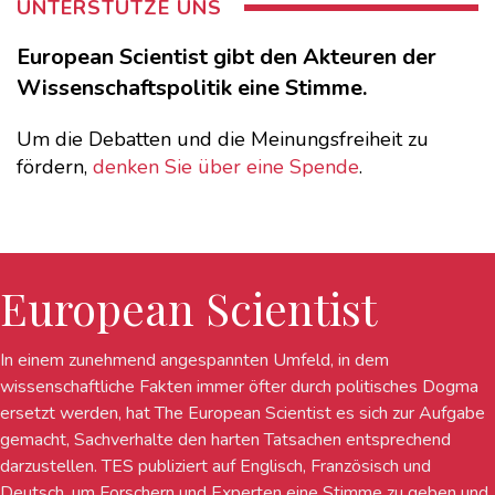
UNTERSTÜTZE UNS
European Scientist gibt den Akteuren der
Wissenschaftspolitik eine Stimme.
Um die Debatten und die Meinungsfreiheit zu
fördern,
denken Sie über eine Spende
.
European Scientist
In einem zunehmend angespannten Umfeld, in dem
wissenschaftliche Fakten immer öfter durch politisches Dogma
ersetzt werden, hat The European Scientist es sich zur Aufgabe
gemacht, Sachverhalte den harten Tatsachen entsprechend
darzustellen. TES publiziert auf Englisch, Französisch und
Deutsch, um Forschern und Experten eine Stimme zu geben und