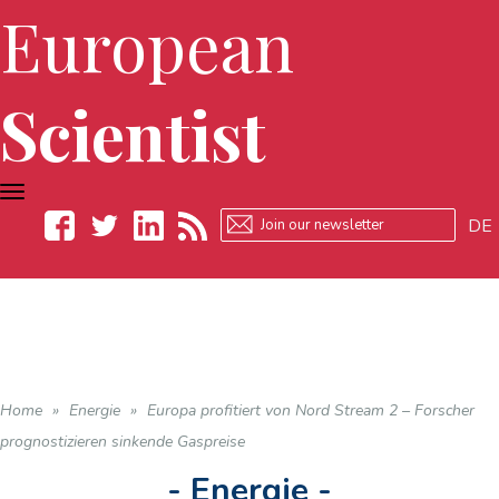
European
Scientist
TOGGLE
NAVIGATION
DE
Facebook
Twitter
LinkedIn
RSS
Home
»
Energie
»
Europa profitiert von Nord Stream 2 – Forscher
prognostizieren sinkende Gaspreise
- Energie -