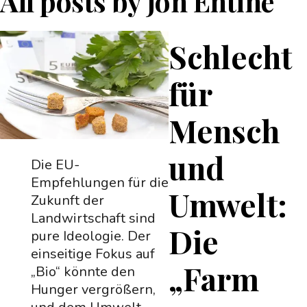
All posts by
Jon Entine
Schlecht
für
Mensch
und
Die EU-
Empfehlungen für die
Umwelt:
Zukunft der
Landwirtschaft sind
Die
pure Ideologie. Der
einseitige Fokus auf
„Farm
„Bio“ könnte den
Hunger vergrößern,