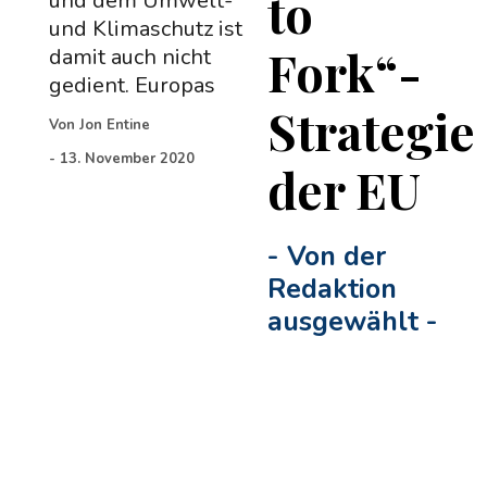
to
und dem Umwelt-
und Klimaschutz ist
Fork“-
damit auch nicht
gedient. Europas
Strategie
Von
Jon Entine
-
13. November 2020
der EU
-
Von der
Redaktion
ausgewählt
-