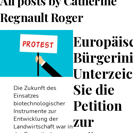
All posts by
Catherine
Regnault Roger
Europäis
Bürgerini
Unterzei
Sie die
Die Zukunft des
Einsatzes
Petition
biotechnologischer
Instrumente zur
zur
Entwicklung der
Landwirtschaft war in