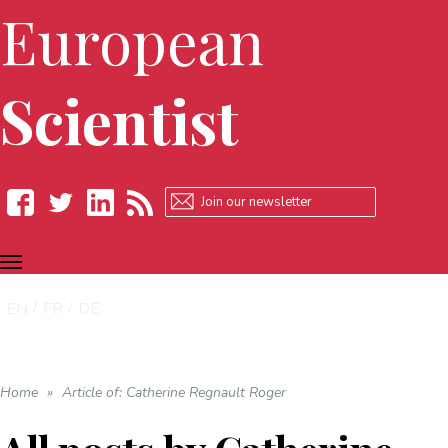
European
Scientist
TOGGLE
Facebook
Twitter
LinkedIn
RSS
NAVIGATION
EN
FR
DE
Home
»
Article of: Catherine Regnault Roger