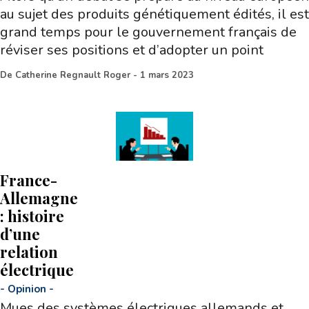
au sujet des produits génétiquement édités, il est
grand temps pour le gouvernement français de
réviser ses positions et d’adopter un point
De
Catherine Regnault Roger
-
1 mars 2023
France-
Allemagne
: histoire
d’une
relation
électrique
-
Opinion
-
Mues des systèmes électriques allemands et