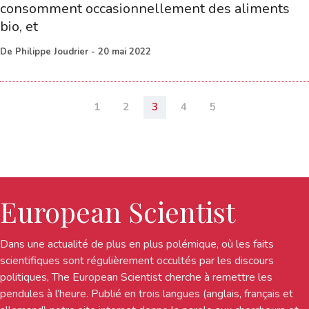
consomment occasionnellement des aliments
bio, et
De
Philippe Joudrier
-
20 mai 2022
1
2
3
4
5
European Scientist
Dans une actualité de plus en plus polémique, où les faits
scientifiques sont régulièrement occultés par les discours
politiques, The European Scientist cherche à remettre les
pendules à l’heure. Publié en trois langues (anglais, français et