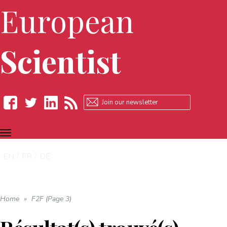
European
Scientist
TOGGLE
Facebook
Twitter
LinkedIn
RSS
NAVIGATION
EN
FR
DE
Home
»
F2F (Page 3)