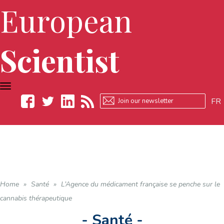
European
Scientist
TOGGLE
NAVIGATION
FR
Facebook
Twitter
LinkedIn
RSS
Home
»
Santé
»
L’Agence du médicament française se penche sur le
cannabis thérapeutique
- Santé -