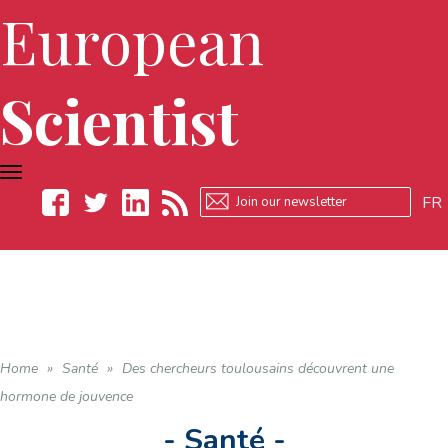
European
Scientist
TOGGLE
NAVIGATION
FR
Facebook
Twitter
LinkedIn
RSS
Home
»
Santé
»
Des chercheurs toulousains découvrent une
hormone de jouvence
- Santé -