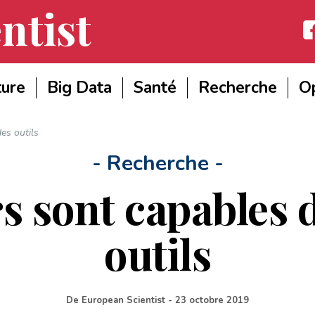
ntist
Fac
ture
Big Data
Santé
Recherche
Op
des outils
- Recherche -
s sont capables d
outils
De
European Scientist
-
23 octobre 2019