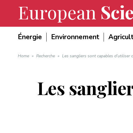
European
Scie
Énergie
Environnement
Agricul
Home
»
Recherche
»
Les sangliers sont capables d’utiliser 
Les sanglier