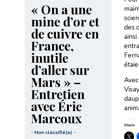
« On a une
main
mine d’or et
scien
des o
de cuivre en
ainsi
France,
entra
inutile
Ferna
étaie
d’aller sur
Mars » –
Avec 
Visay
Entretien
dauph
avec Éric
anima
Marcoux
Share
-
Non classifié(e)
-