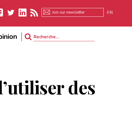
FR
ebook
Twitter
LinkedIn
RSS
inion
Search
for:
’utiliser des