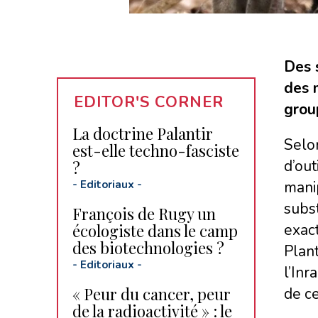
Des 
des 
EDITOR'S CORNER
grou
La doctrine Palantir
Selon
est-elle techno-fasciste
d’out
?
-
Editoriaux
-
manip
subst
François de Rugy un
écologiste dans le camp
exact
des biotechnologies ?
Plant
-
Editoriaux
-
l’Inr
« Peur du cancer, peur
de ce
de la radioactivité » : le