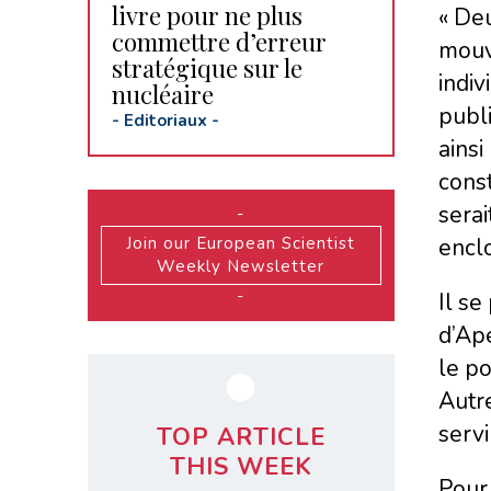
livre pour ne plus
« Deu
commettre d’erreur
mouve
stratégique sur le
indiv
nucléaire
publ
-
Editoriaux
-
ainsi
const
serai
-
Join our European Scientist
enclo
Weekly Newsletter
-
Il se
d’Ape
le po
Autre
servi
TOP ARTICLE
THIS WEEK
Pour