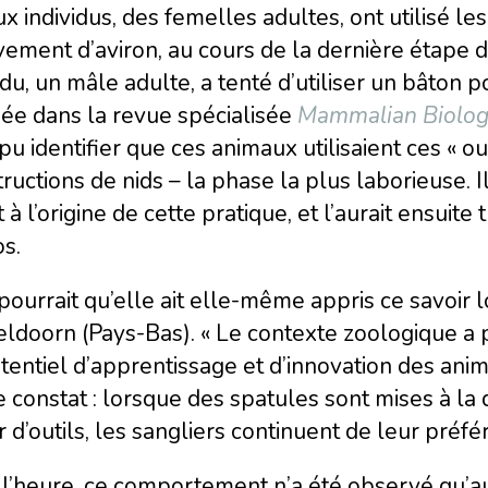
x individus, des femelles adultes, ont utilisé les
ment d’aviron, au cours de la dernière étape de
idu, un mâle adulte, a tenté d’utiliser un bâton 
iée dans la revue spécialisée
Mammalian Biolo
 pu identifier que ces animaux utilisaient ces « o
ructions de nids – la phase la plus laborieuse. 
t à l’origine de cette pratique, et l’aurait ensu
s.
 pourrait qu’elle ait elle-même appris ce savoir
ldoorn (Pays-Bas). « Le contexte zoologique a 
tentiel d’apprentissage et d’innovation des anima
 constat : lorsque des spatules sont mises à la 
r d’outils, les sangliers continuent de leur préfé
 l’heure, ce comportement n’a été observé qu’a