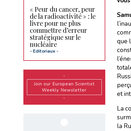
vous 
« Peur du cancer, peur
Samu
de la radioactivité » : le
livre pour ne plus
l’ina
commettre d’erreur
commi
stratégique sur le
que l
nucléaire
const
-
Editoriaux
-
l’éne
total
Russi
-
Join our European Scientist
perçu
Weekly Newsletter
et in
-
La co
surm
la Ru