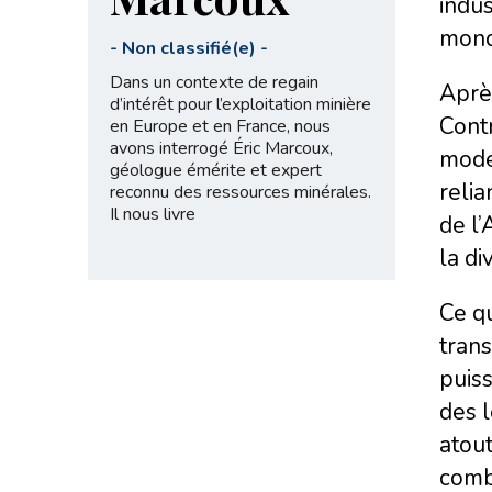
indus
monde
-
Non classifié(e)
-
Dans un contexte de regain
Après
d’intérêt pour l’exploitation minière
Contr
en Europe et en France, nous
avons interrogé Éric Marcoux,
moder
géologue émérite et expert
relia
reconnu des ressources minérales.
Il nous livre
de l’
la di
Ce qu
trans
puiss
des l
atout
comb