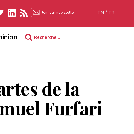
EN
FR
ter
LinkedIn
RSS
inion
Search
for:
artes de la
amuel Furfari