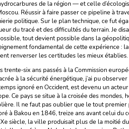
hydrocarbures de la région — et celle d’écolog
oscou. Réussir à faire passer ce pipeline à trave
ierie politique. Sur le plan technique, ce fut é
eur du tracé et des difficultés du terrain. Je disa
ossible, tout devient possible dans la géopoliti
eignement fondamental de cette expérience : la 
nt renverser les certitudes les mieux établies.
s trente-six ans passés à la Commission europé
crée à la sécurité énergétique, j’ai pu observe
temps ignoré en Occident, est devenu un acteur
ope. Ce pays se situe à la croisée des mondes, hér
lière. Il ne faut pas oublier que le tout premier
oré à Bakou en 1846, treize ans avant celui du 
Xe siècle, la ville produisait plus de la moitié 