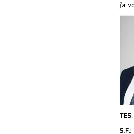
j’ai 
TES:
S.F.: