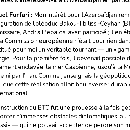
êtes s’intéresse-t-il à l’Azerbaïdjan en particu
el Furfari :
Mon intérêt pour l’Azerbaïdjan rem
uguration de l’oléoduc Bakou-Tbilissi-Ceyhan (
ssaire, Andris Piebalgs, avait participé ; il en 
a Commission européenne n’était pour rien dans
itué pour moi un véritable tournant — un « gam
rgie. Pour la première fois, il devenait possible
ement enclavée, la mer Caspienne, jusqu’à la Mé
e ni par l’Iran. Comme j’enseignais la géopolitiq
 que cette réalisation allait bouleverser durab
ternational.
nstruction du BTC fut une prouesse à la fois géo
onter d’immenses obstacles diplomatiques, au p
ssie — qui ne pouvait accepter de perdre son m