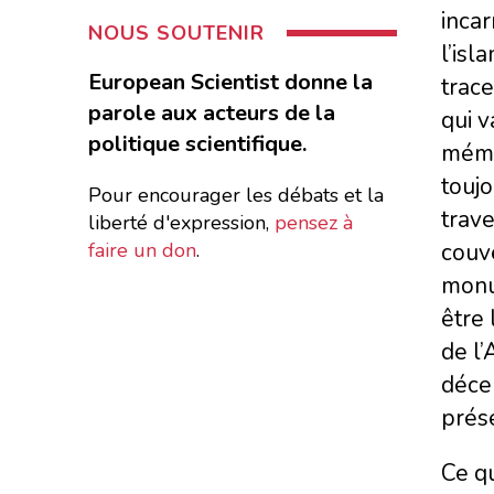
incar
NOUS SOUTENIR
l’isl
European Scientist donne la
trac
parole aux acteurs de la
qui v
politique scientifique.
mémoi
toujo
Pour encourager les débats et la
trave
liberté d'expression,
pensez à
faire un don
.
couve
monu
être 
de l’
décen
prése
Ce qu