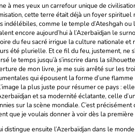
ne à mes yeux un carrefour unique de civilisati
amisation, cette terre était déjà un foyer spiritue
es indélébiles, comme le temple d’Ateshgah ou 
alent encore aujourd’hui à l’Azerbaïdjan le surn
re du feu sacré irrigue la culture nationale et r
urs été plurielle. Et ce fil du feu, justement, ne s’
rsé le temps jusqu’à s’inscrire dans la silhouett
rture de mon livre, je me suis arrêté sur les tr
mentales qui épousent la forme d’une flamme 
l’image la plus juste pour résumer ce pays : elles 
Azerbaïdjan et sa modernité éclatante, celle d’u
nies sur la scène mondiale. C’est précisément c
nt que je voulais donner à voir dès la première
i distingue ensuite l’Azerbaïdjan dans le monde 