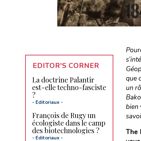
Pourq
s’int
EDITOR'S CORNER
Géopo
que c
La doctrine Palantir
est-elle techno-fasciste
un rô
?
Bakou
-
Editoriaux
-
bien
François de Rugy un
savoi
écologiste dans le camp
des biotechnologies ?
The 
-
Editoriaux
-