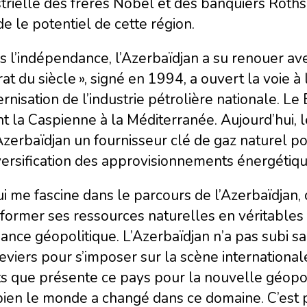
trielle des frères Nobel et des banquiers Rothsc
 le potentiel de cette région.
 l’indépendance, l’Azerbaïdjan a su renouer ave
at du siècle », signé en 1994, a ouvert la voie à 
nisation de l’industrie pétrolière nationale. Le
nt la Caspienne à la Méditerranée. Aujourd’hui, 
Azerbaïdjan un fournisseur clé de gaz naturel p
versification des approvisionnements énergétiqu
i me fascine dans le parcours de l’Azerbaïdjan, 
former ses ressources naturelles en véritables
ance géopolitique. L’Azerbaïdjan n’a pas subi sa g
eviers pour s’imposer sur la scène internation
s que présente ce pays pour la nouvelle géopol
ien le monde a changé dans ce domaine. C’est 