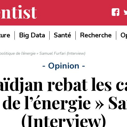
ntist
Facebook
Twit
ture
Big Data
Santé
Recherche
Op
politique de l’énergie » Samuel Furfari (Interview)
- Opinion -
ïdjan rebat les c
 de l’énergie » S
(Interview)