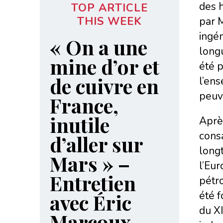
des 
TOP ARTICLE
THIS WEEK
par M
ingén
« On a une
longu
mine d’or et
été p
de cuivre en
l’ens
peuve
France,
inutile
Aprè
consa
d’aller sur
long
Mars » –
l’Eur
Entretien
pétro
été f
avec Éric
du XI
Marcoux