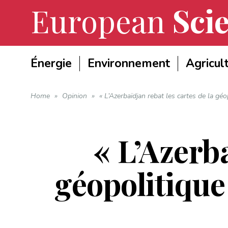
European
Scie
Énergie
Environnement
Agricul
Home
»
Opinion
»
« L’Azerbaïdjan rebat les cartes de la géo
« L’Azerba
géopolitique