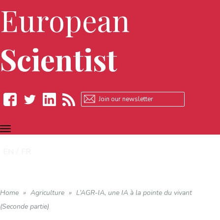
European
Scientist
TOGGLE
Facebook
Twitter
LinkedIn
RSS
NAVIGATION
EN
FR
Home
»
Agriculture
»
L’AGR-IA, une IA à la pointe du vivant
(Seconde partie)