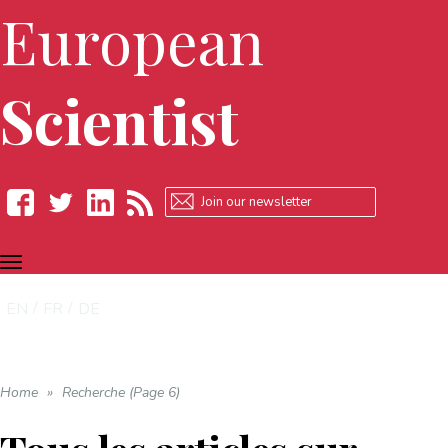
European
Scientist
TOGGLE
Facebook
Twitter
LinkedIn
RSS
NAVIGATION
EN
FR
DE
Home
»
Recherche (Page 6)