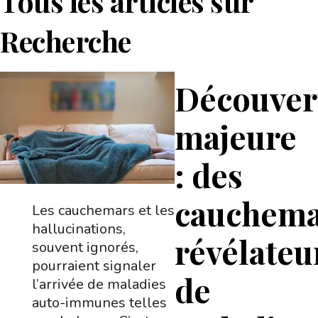
Tous les articles sur
Recherche
Découver
majeure
: des
cauchema
Les cauchemars et les
hallucinations,
révélateu
souvent ignorés,
pourraient signaler
de
l’arrivée de maladies
auto-immunes telles