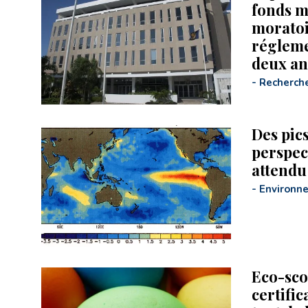
fonds m
moratoi
régleme
deux an
-
Recherch
Des pic
perspec
attendu
-
Environn
Eco-sco
certifi