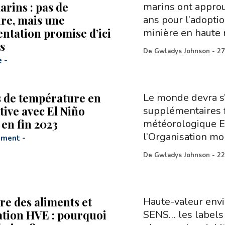
arins : pas de
marins ont approu
re, mais une
ans pour l’adoptio
ntation promise d’ici
minière en haute 
s
De
Gwladys Johnson
-
27
e
-
s de température en
Le monde devra s’
tive avec El Niño
supplémentaires 
 en fin 2023
météorologique El 
l’Organisation mo
ement
-
De
Gwladys Johnson
-
22
re des aliments et
Haute-valeur envi
cation HVE : pourquoi
SENS… les labels 