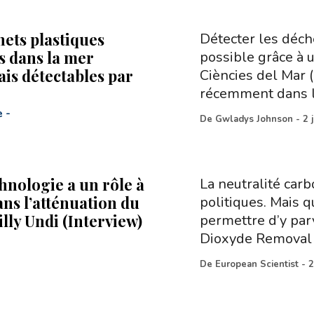
hets plastiques
Détecter les déch
s dans la mer
possible grâce à 
is détectables par
Ciències del Mar (
e
récemment dans 
e
-
De
Gwladys Johnson
-
2 
hnologie a un rôle à
La neutralité carb
ans l’atténuation du
politiques. Mais 
lly Undi (Interview)
permettre d’y pa
Dioxyde Removal 
De
European Scientist
-
2