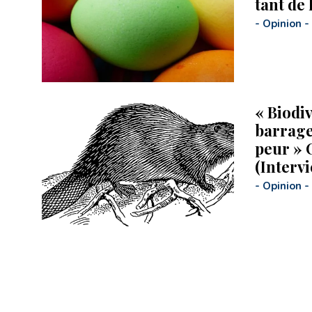
tant de 
-
Opinion
-
« Biodive
barrage
peur » C
(Interv
-
Opinion
-