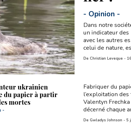
-
Opinion
-
Dans notre société
un indicateur des
avec les autres e
celui de nature, e
De
Christian Leveque
-
1
nteur ukrainien
Fabriquer du papie
e du papier à partir
l’exploitation des
lles mortes
Valentyn Frechka 
décerné chaque a
e
-
De
Gwladys Johnson
-
5 