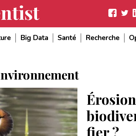
ntist
Facebook
Twitter
Lin
ture
Big Data
Santé
Recherche
Op
nvironnement
Érosion
biodiver
fier ?