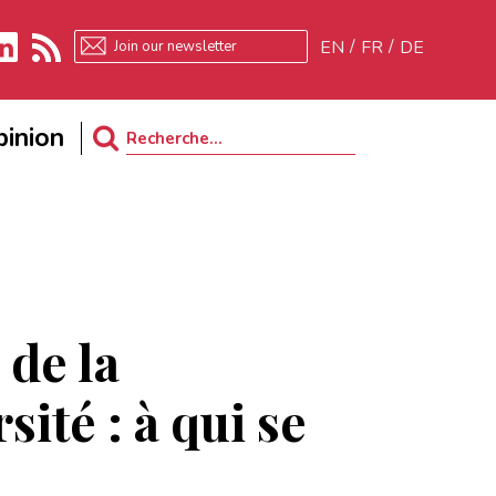
EN
FR
DE
kedIn
RSS
inion
Search
for:
 de la
sité : à qui se