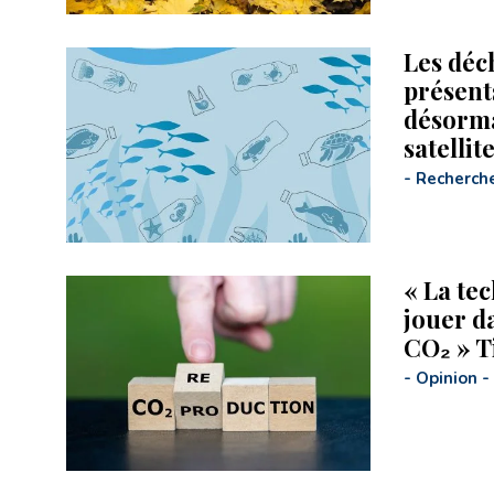
Les déc
présent
désorma
satellit
-
Recherch
« La tec
jouer d
CO₂ » Ti
-
Opinion
-