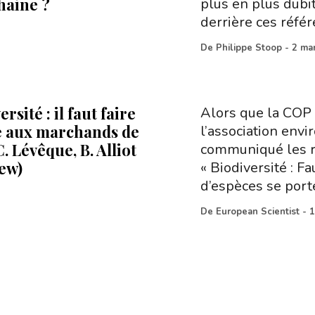
haine ?
plus en plus dubi
derrière ces référ
De
Philippe Stoop
-
2 ma
rsité : il faut faire
Alors que la COP
 aux marchands de
l’association env
. Lévêque, B. Alliot
communiqué les ré
iew)
« Biodiversité : F
d’espèces se port
De
European Scientist
-
1