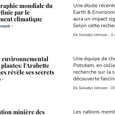
raphie mondiale du
Une étude récente
finie par le
Earth & Environm
ment climatique
aura un impact sign
Selon cette rech
ement
-
De
Gwladys Johnson
-
3 
e environnemental
Une équipe de che
 plantes: l’Arabette
Potsdam, en colla
es révèle ses secrets
recherche sur la s
découverte fascin
e
-
De
Gwladys Johnson
-
22
ation minière des
Les nations membr