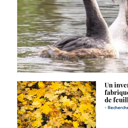
Un inve
fabriqu
de feui
-
Recherch