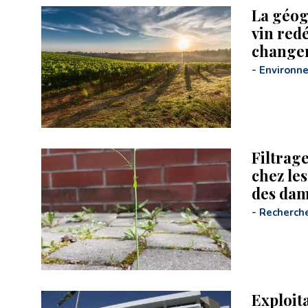
La géog
vin redé
change
-
Environn
Filtrag
chez les
des dam
-
Recherch
Exploit