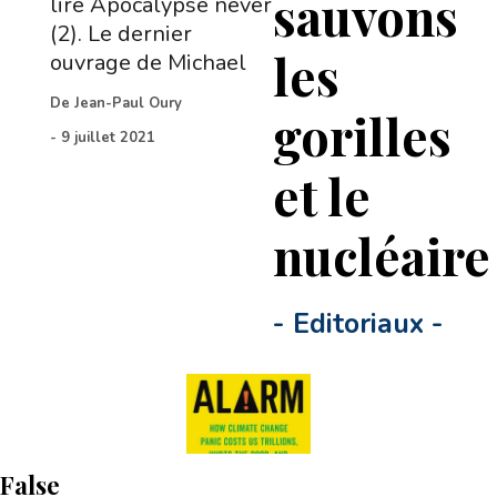
sauvons
lire Apocalypse never
(2). Le dernier
les
ouvrage de Michael
De
Jean-Paul Oury
gorilles
-
9 juillet 2021
et le
nucléair
-
Editoriaux
-
False