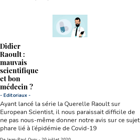
Didier
Raoult :
mauvais
scientifique
et bon
médecin ?
-
Editoriaux
-
Ayant lancé la série la Querelle Raoult sur
European Scientist, il nous paraissait difficile de
ne pas nous-même donner notre avis sur ce sujet
phare lié à l’épidémie de Covid-19
De
Jean-Paul Oury
-
20 juillet 2020