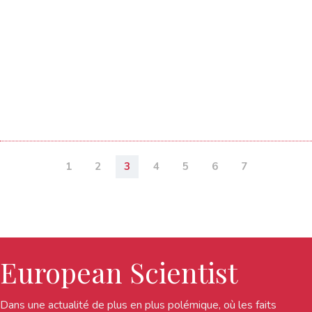
1
2
3
4
5
6
7
European Scientist
Dans une actualité de plus en plus polémique, où les faits