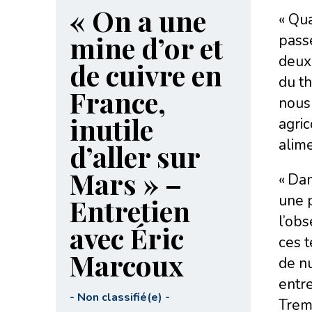
« On a une
« Qua
mine d’or et
passe
deux 
de cuivre en
du t
France,
nous 
inutile
agric
alime
d’aller sur
Mars » –
« Dan
une p
Entretien
l’obs
avec Éric
ces t
Marcoux
de nu
entre
-
Non classifié(e)
-
Trem