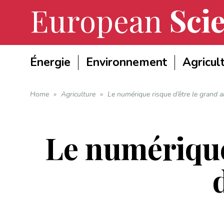
European
Scie
Énergie
Environnement
Agricul
Home
»
Agriculture
»
Le numérique risque d’être le grand 
Le numérique