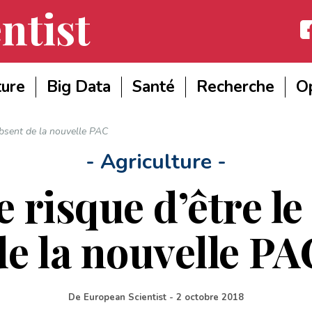
ntist
Fac
ture
Big Data
Santé
Recherche
Op
absent de la nouvelle PAC
- Agriculture -
 risque d’être le
de la nouvelle PA
De
European Scientist
-
2 octobre 2018