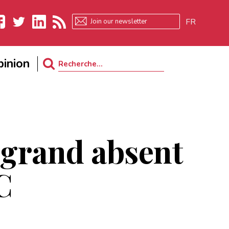
FR
ebook
Twitter
LinkedIn
RSS
inion
Search
for:
 grand absent
C