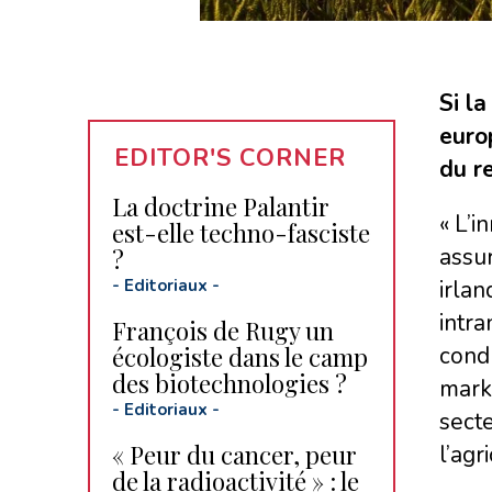
Si l
euro
EDITOR'S CORNER
du r
La doctrine Palantir
« L’i
est-elle techno-fasciste
assur
?
-
Editoriaux
-
irlan
intra
François de Rugy un
écologiste dans le camp
cond
des biotechnologies ?
marke
-
Editoriaux
-
secte
« Peur du cancer, peur
l’agr
de la radioactivité » : le