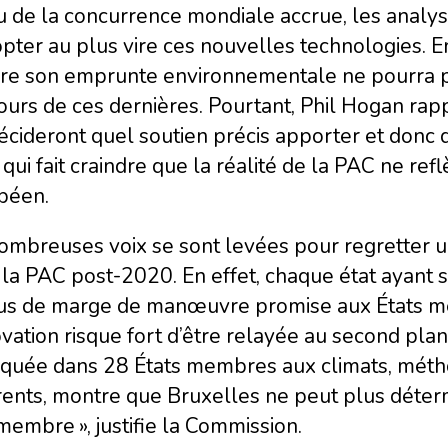
 de la concurrence mondiale accrue, les analyst
pter au plus vire ces nouvelles technologies. 
ire son emprunte environnementale ne pourra p
urs de ces dernières. Pourtant, Phil Hogan rap
écideront quel soutien précis apporter et donc 
qui fait craindre que la réalité de la PAC ne refl
péen.
ombreuses voix se sont levées pour regretter 
la PAC post-2020. En effet, chaque état ayant s
lus de marge de manœuvre promise aux États m
ovation risque fort d’être relayée au second plan
iquée dans 28 États membres aux climats, métho
rents, montre que Bruxelles ne peut plus déterm
membre », justifie la Commission.