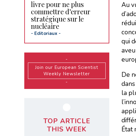
livre pour ne plus
Au vu
commettre d’erreur
d’ado
stratégique sur le
rédu
nucléaire
conco
-
Editoriaux
-
qui d
aveu 
euro
-
Join our European Scientist
De n
Weekly Newsletter
-
dans 
la p
l’inn
appl
diffé
TOP ARTICLE
THIS WEEK
État 