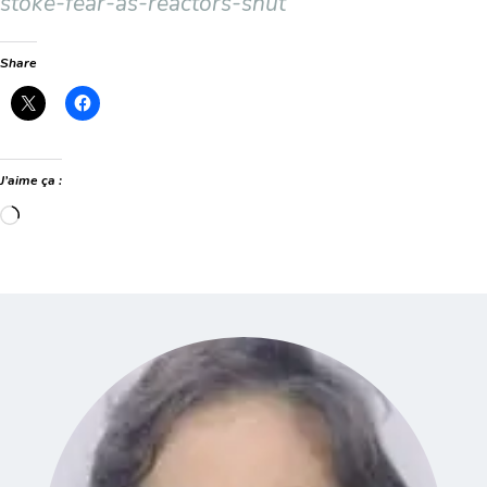
stoke-fear-as-reactors-shut
Share
J’aime ça :
Chargement…