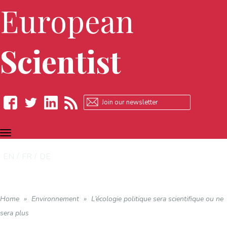
European
Scientist
TOGGLE
Facebook
Twitter
LinkedIn
RSS
NAVIGATION
EN
FR
DE
Home
»
Environnement
»
L’écologie politique sera scientifique ou ne
sera plus